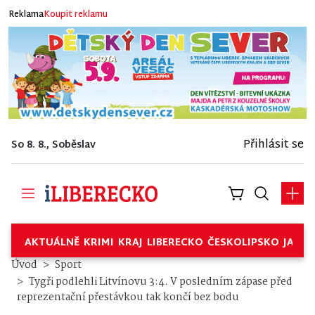
Reklama
Koupit reklamu
Přihlásit se
So 8. 8., Soběslav
AKTUÁLNĚ
KRIMI
KRAJ
LIBERECKO
ČESKOLIPSKO
JABL
Úvod
Sport
Tygři podlehli Litvínovu 3:4. V posledním zápase před
reprezentační přestávkou tak končí bez bodu