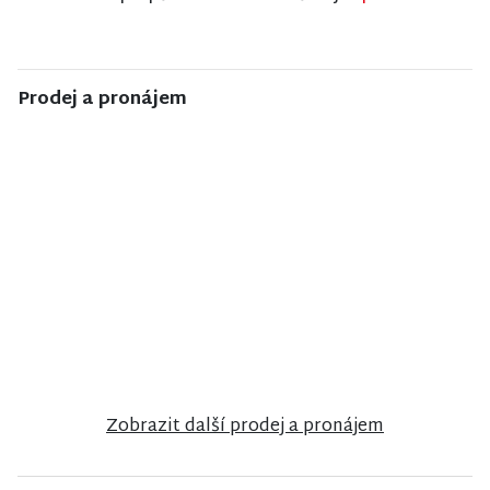
Prodej a pronájem
NISA CENTRUM
NISA CENTRUM
NISA CENTRUM
reality
reality
reality
Prodej
Prodej
Prodej bytu
rodinného
bungalovu v
2+1 v Jilemnici
domu ve
anglosaském
Frýdlantu
stylu u zámku
Sychrov
Zobrazit další prodej a pronájem