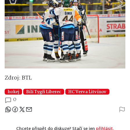
Zdroj: BTL
hokej
Bílí Tygři Liberec
HC Verva Litvínov
0
Sdílejte článek
Chcete přispět do diskuze? Stačí se jen
přihlásit.