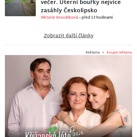
večer. Úterní bouřky nejvíce
zasáhly Českolipsko
Viktorie Sirovátková
– před 13 hodinami
Zobrazit další články
Reklama •
Koupit reklamu