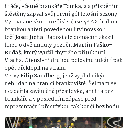
hráče, včetně brankáře Tomka, a s přispěním
štěstěny zapsal svůj první gól letošní sezony.
Vyrovnané skóre rozčísl v čase 48:52 druhou
brankou a třetí povedenou litvínovskou
tečí
Josef
Jícha
. Radost ale domácím zkazil
hned o dvě minuty později
Martin Faško-
Rudáš
, který využil chytrého přiťuknutí
Vlacha. Ofenzivní druhou polovinu utkání pak
opět překlopil na stranu
Vervy
Filip
Sandberg
, jenž vyplul nikým
nehlídán na hranici brankoviště. Šelmám se
nezdařila závěrečná přesilovka, ani hra bez
brankáře a v posledním zápase před
reprezentační přestávkou tak končí bez bodu.