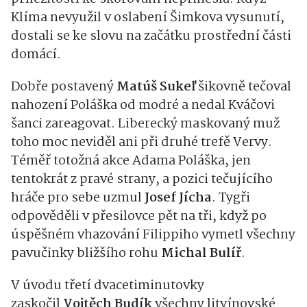
Klíma nevyužil v oslabení Šimkova vysunutí,
dostali se ke slovu na začátku prostřední části
domácí.
Dobře postavený
Matúš Sukeľ
šikovně tečoval
nahození Poláška od modré a nedal Kváčovi
šanci zareagovat. Liberecký maskovaný muž
toho moc neviděl ani při druhé trefě Vervy.
Téměř totožná akce Adama Poláška, jen
tentokrát z pravé strany, a pozici tečujícího
hráče pro sebe uzmul
Josef Jícha
. Tygři
odpověděli v přesilovce pět na tři, když po
úspěšném vhazování Filippiho vymetl všechny
pavučinky bližšího rohu
Michal Bulíř
.
V úvodu třetí dvacetiminutovky
zaskočil
Vojtěch Budík
všechny litvínovské