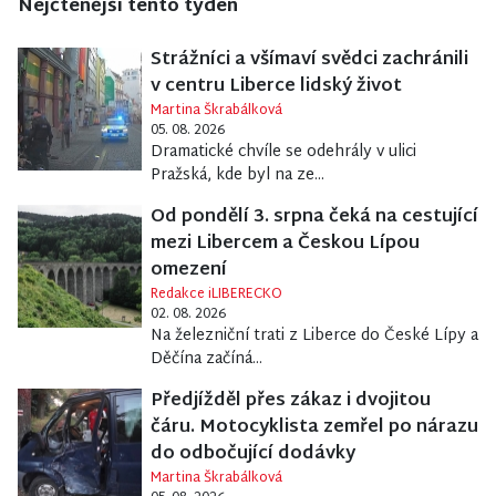
Nejčtenější tento týden
Strážníci a všímaví svědci zachránili
v centru Liberce lidský život
Martina Škrabálková
05. 08. 2026
Dramatické chvíle se odehrály v ulici
Pražská, kde byl na ze...
Od pondělí 3. srpna čeká na cestující
mezi Libercem a Českou Lípou
omezení
Redakce iLIBERECKO
02. 08. 2026
Na železniční trati z Liberce do České Lípy a
Děčína začíná...
Předjížděl přes zákaz i dvojitou
čáru. Motocyklista zemřel po nárazu
do odbočující dodávky
Martina Škrabálková