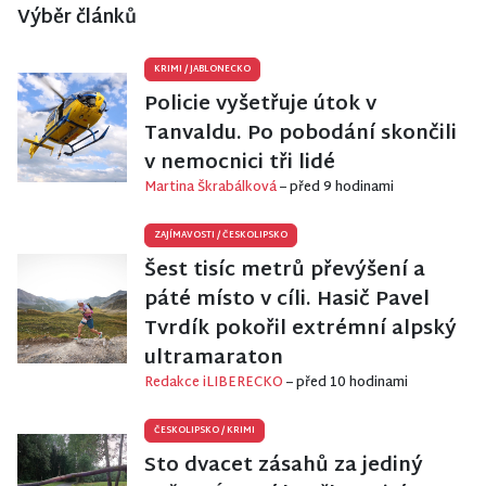
Výběr článků
KRIMI
/
JABLONECKO
Policie vyšetřuje útok v
Tanvaldu. Po pobodání skončili
v nemocnici tři lidé
Martina Škrabálková
– před 9 hodinami
ZAJÍMAVOSTI
/
ČESKOLIPSKO
Šest tisíc metrů převýšení a
páté místo v cíli. Hasič Pavel
Tvrdík pokořil extrémní alpský
ultramaraton
Redakce iLIBERECKO
– před 10 hodinami
ČESKOLIPSKO
/
KRIMI
Sto dvacet zásahů za jediný