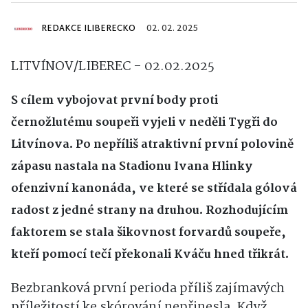
REDAKCE ILIBERECKO
02. 02. 2025
LITVÍNOV/LIBEREC - 02.02.2025
S cílem vybojovat první body proti
černožlutému soupeři vyjeli v neděli Tygři do
Litvínova. Po nepříliš atraktivní první polovině
zápasu nastala na Stadionu Ivana Hlinky
ofenzivní kanonáda, ve které se střídala gólová
radost z jedné strany na druhou. Rozhodujícím
faktorem se stala šikovnost forvardů soupeře,
kteří pomocí tečí překonali Kváču hned třikrát.
Bezbranková první perioda příliš zajímavých
příležitostí ke skórování nepřinesla. Když