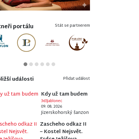
neři portálu
Stát se partnerem
ližší události
Přidat událost
Kdy už tam budem
365Jablonec
09. 08. 2026
Jizerskohorský šanzon
Zascheho odkaz II
– Kostel Nejsvět.