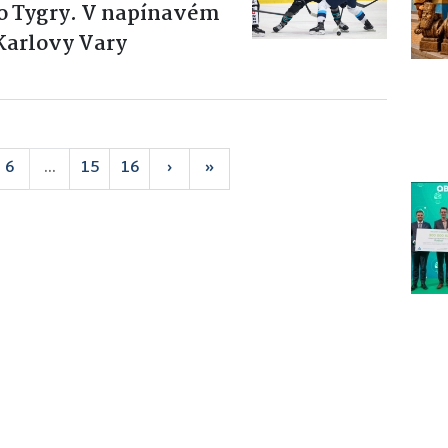
ro Tygry. V napínavém
 Karlovy Vary
6
...
15
16
›
»