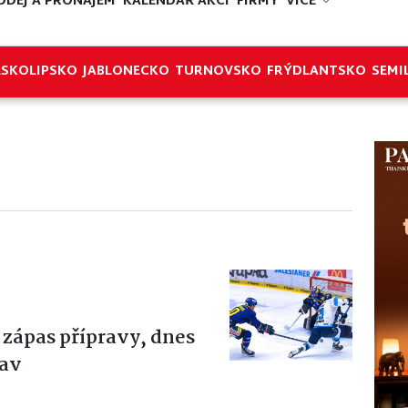
ODEJ A PRONÁJEM
KALENDÁŘ AKCÍ
FIRMY
VÍCE
ESKOLIPSKO
JABLONECKO
TURNOVSKO
FRÝDLANTSKO
SEMI
 zápas přípravy, dnes
lav