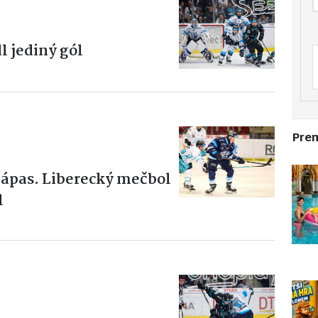
l jediný gól
Pre
ápas. Liberecký mečbol
l