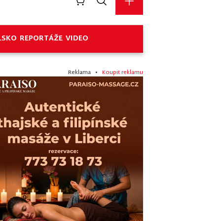
LSKO
REPORTÁŽE
VIDEO
Reklama •
Koupit reklamu