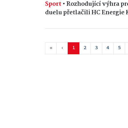
Sport
•
Rozhodující výhra p
duelu přetlačili HC Energie
«
‹
1
2
3
4
5