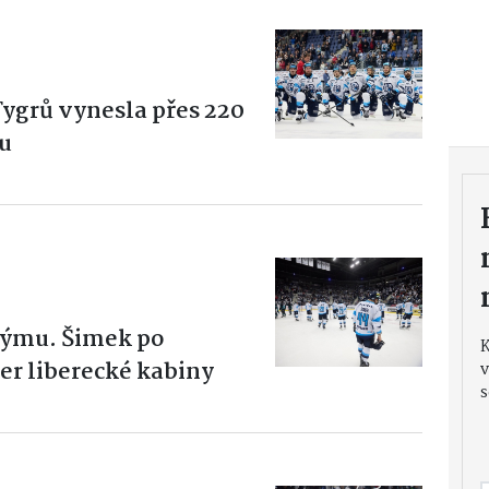
Tygrů vynesla přes 220
tu
 týmu. Šimek po
er liberecké kabiny
v
s