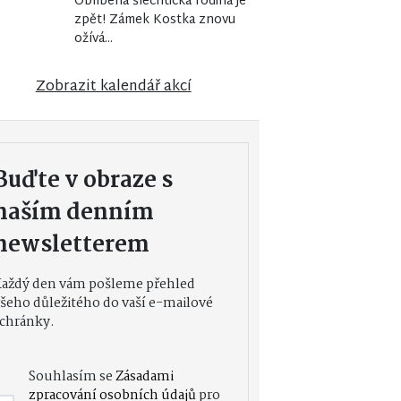
Oblíbená šlechtická rodina je
zpět! Zámek Kostka znovu
ožívá...
Zobrazit kalendář akcí
Buďte v obraze s
naším denním
newsletterem
Každý den vám pošleme přehled
šeho důležitého do vaší e-mailové
chránky.
Souhlasím se
Zásadami
zpracování osobních údajů
pro