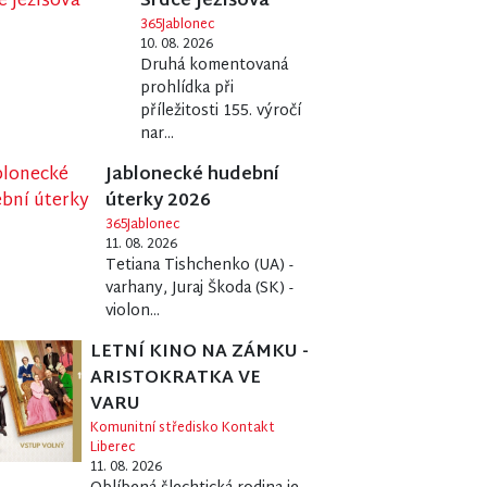
Srdce Ježíšova
365Jablonec
10. 08. 2026
Druhá komentovaná
prohlídka při
příležitosti 155. výročí
nar...
Jablonecké hudební
úterky 2026
365Jablonec
11. 08. 2026
Tetiana Tishchenko (UA) -
varhany, Juraj Škoda (SK) -
violon...
LETNÍ KINO NA ZÁMKU -
ARISTOKRATKA VE
VARU
Komunitní středisko Kontakt
Liberec
11. 08. 2026