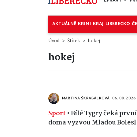
ZPRÁVY
PR
AKTUÁLNĚ
KRIMI
KRAJ
LIBERECKO
Č
Úvod
Štítek
hokej
hokej
MARTINA ŠKRABÁLKOVÁ
06. 08. 2026
Sport
•
Bílé Tygry čeká první
doma vyzvou Mladou Boles