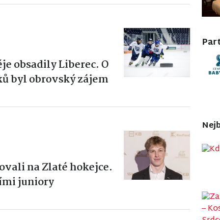
Part
e obsadily Liberec. O
ků byl obrovský zájem
Nejb
dovali na Zlaté hokejce.
ími juniory