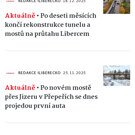
REDAKCE ILIBERECKO
18. 12. 2025
Aktuálně
•
Po deseti měsících
končí rekonstrukce tunelu a
mostů na průtahu Libercem
REDAKCE ILIBERECKO
25. 11. 2025
Aktuálně
•
Po novém mostě
přes Jizeru v Přepeřích se dnes
projedou první auta