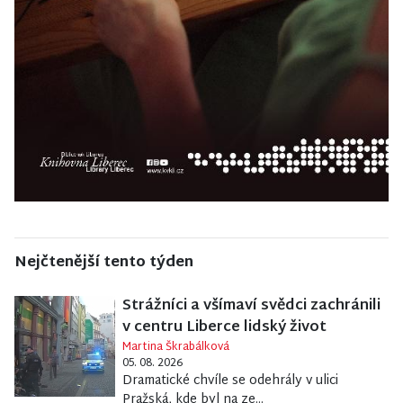
Nejčtenější tento týden
Strážníci a všímaví svědci zachránili
v centru Liberce lidský život
Martina Škrabálková
05. 08. 2026
Dramatické chvíle se odehrály v ulici
Pražská, kde byl na ze...