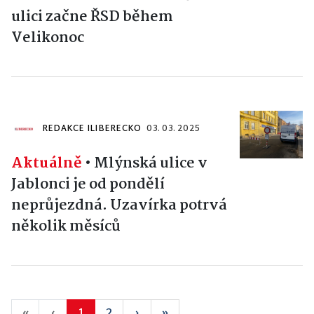
ulici začne ŘSD během
Velikonoc
REDAKCE ILIBERECKO
03. 03. 2025
Aktuálně
•
Mlýnská ulice v
Jablonci je od pondělí
neprůjezdná. Uzavírka potrvá
několik měsíců
«
‹
1
2
›
»