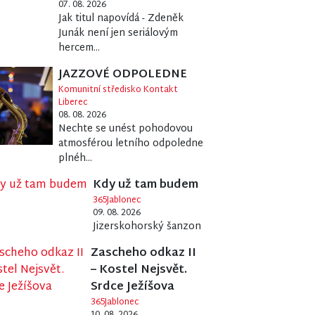
07. 08. 2026
Jak titul napovídá - Zdeněk
Junák není jen seriálovým
hercem...
JAZZOVÉ ODPOLEDNE
Komunitní středisko Kontakt
Liberec
08. 08. 2026
Nechte se unést pohodovou
atmosférou letního odpoledne
plnéh...
Kdy už tam budem
365Jablonec
09. 08. 2026
Jizerskohorský šanzon
Zascheho odkaz II
– Kostel Nejsvět.
Srdce Ježíšova
365Jablonec
10. 08. 2026