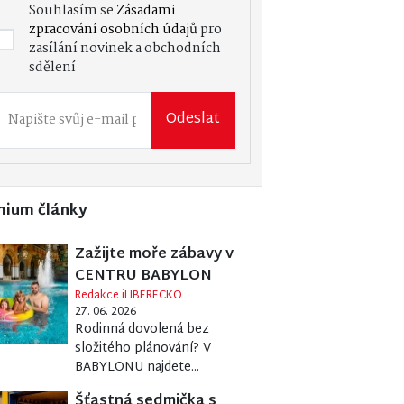
Souhlasím se
Zásadami
zpracování osobních údajů
pro
zasílání novinek a obchodních
sdělení
Odeslat
mium články
Zažijte moře zábavy v
CENTRU BABYLON
Redakce iLIBERECKO
27. 06. 2026
Rodinná dovolená bez
složitého plánování? V
BABYLONU najdete...
Šťastná sedmička s