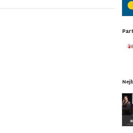
Part
Nejb