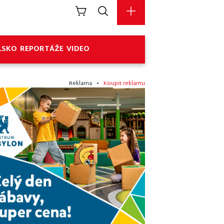
LSKO
REPORTÁŽE
VIDEO
Reklama •
Koupit reklamu