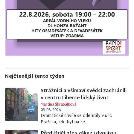
Nejčtenější tento týden
Strážníci a všímaví svědci zachránili
v centru Liberce lidský život
Martina Škrabálková
05. 08. 2026
Dramatické chvíle se odehrály v ulici
Pražská, kde byl na ze...
Předjížděl přes zákaz i dvojitou