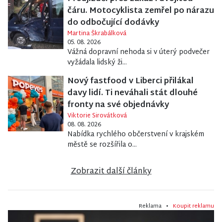
čáru. Motocyklista zemřel po nárazu
do odbočující dodávky
Martina Škrabálková
05. 08. 2026
Vážná dopravní nehoda si v úterý podvečer
vyžádala lidský ži...
Nový fastfood v Liberci přilákal
davy lidí. Ti neváhali stát dlouhé
fronty na své objednávky
Viktorie Sirovátková
08. 08. 2026
Nabídka rychlého občerstvení v krajském
městě se rozšířila o...
Zobrazit další články
Reklama •
Koupit reklamu