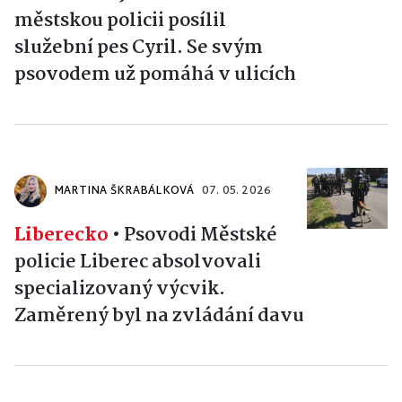
městskou policii posílil
služební pes Cyril. Se svým
psovodem už pomáhá v ulicích
MARTINA ŠKRABÁLKOVÁ
07. 05. 2026
Liberecko
•
Psovodi Městské
policie Liberec absolvovali
specializovaný výcvik.
Zaměrený byl na zvládání davu