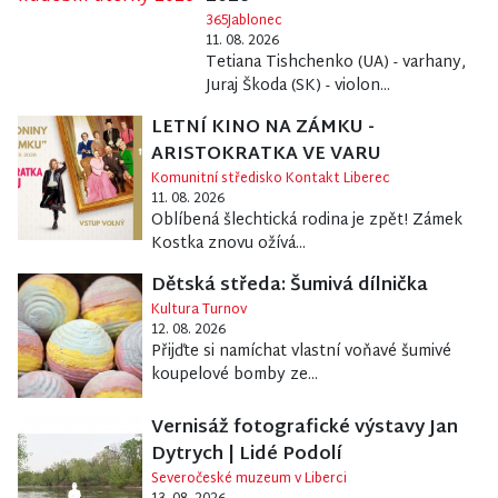
365Jablonec
11. 08. 2026
Tetiana Tishchenko (UA) - varhany,
Juraj Škoda (SK) - violon...
LETNÍ KINO NA ZÁMKU -
ARISTOKRATKA VE VARU
Komunitní středisko Kontakt Liberec
11. 08. 2026
Oblíbená šlechtická rodina je zpět! Zámek
Kostka znovu ožívá...
Dětská středa: Šumivá dílnička
Kultura Turnov
12. 08. 2026
Přijďte si namíchat vlastní voňavé šumivé
koupelové bomby ze...
Vernisáž fotografické výstavy Jan
Dytrych | Lidé Podolí
Severočeské muzeum v Liberci