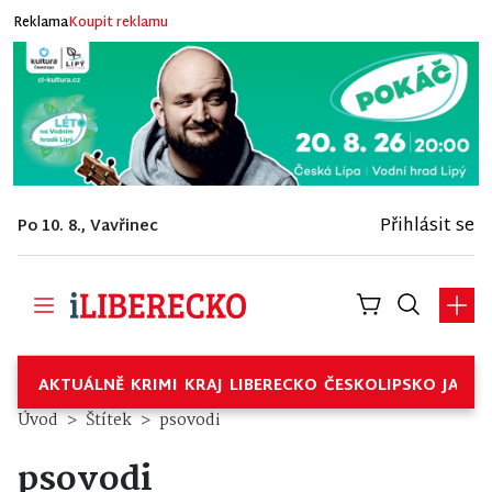
Reklama
Koupit reklamu
Přihlásit se
Po 10. 8., Vavřinec
AKTUÁLNĚ
KRIMI
KRAJ
LIBERECKO
ČESKOLIPSKO
JABL
Úvod
Štítek
psovodi
psovodi