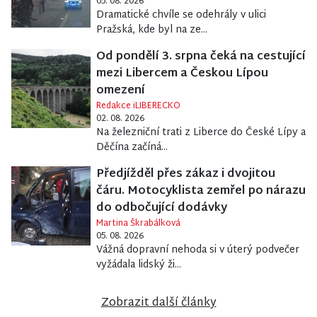
05. 08. 2026
Dramatické chvíle se odehrály v ulici
Pražská, kde byl na ze...
Od pondělí 3. srpna čeká na cestující
mezi Libercem a Českou Lípou
omezení
Redakce iLIBERECKO
02. 08. 2026
Na železniční trati z Liberce do České Lípy a
Děčína začíná...
Předjížděl přes zákaz i dvojitou
čáru. Motocyklista zemřel po nárazu
do odbočující dodávky
Martina Škrabálková
05. 08. 2026
Vážná dopravní nehoda si v úterý podvečer
vyžádala lidský ži...
Zobrazit další články