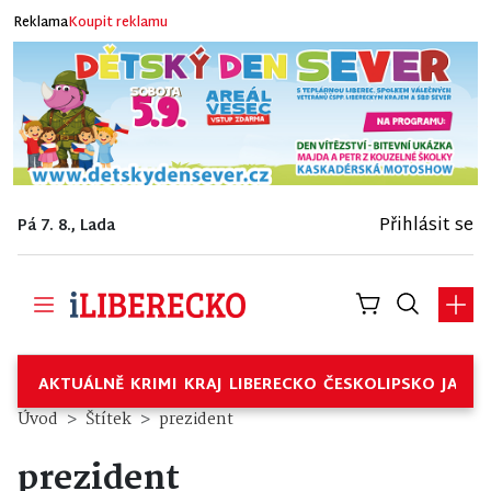
Reklama
Koupit reklamu
Přihlásit se
Pá 7. 8., Lada
AKTUÁLNĚ
KRIMI
KRAJ
LIBERECKO
ČESKOLIPSKO
JABL
Úvod
Štítek
prezident
prezident