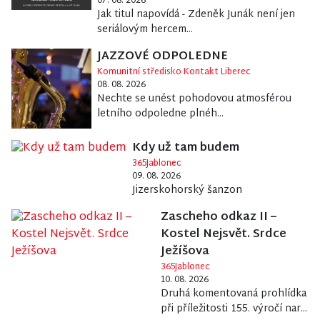
07. 08. 2026
Jak titul napovídá - Zdeněk Junák není jen
seriálovým hercem...
JAZZOVÉ ODPOLEDNE
Komunitní středisko Kontakt Liberec
08. 08. 2026
Nechte se unést pohodovou atmosférou
letního odpoledne plnéh...
Kdy už tam budem
365Jablonec
09. 08. 2026
Jizerskohorský šanzon
Zascheho odkaz II –
Kostel Nejsvět. Srdce
Ježíšova
365Jablonec
10. 08. 2026
Druhá komentovaná prohlídka
při příležitosti 155. výročí nar...