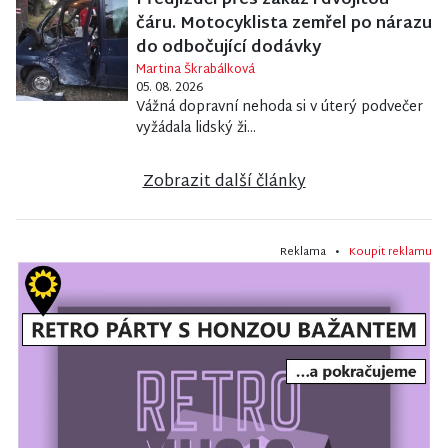
Předjížděl přes zákaz i dvojitou
čáru. Motocyklista zemřel po nárazu
do odbočující dodávky
Martina Škrabálková
05. 08. 2026
Vážná dopravní nehoda si v úterý podvečer
vyžádala lidský ži...
Zobrazit další články
Reklama •
Koupit reklamu