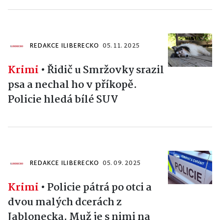
REDAKCE ILIBERECKO
05. 11. 2025
Krimi
•
Řidič u Smržovky srazil
psa a nechal ho v příkopě.
Policie hledá bílé SUV
REDAKCE ILIBERECKO
05. 09. 2025
Krimi
•
Policie pátrá po otci a
dvou malých dcerách z
Jablonecka. Muž je s nimi na