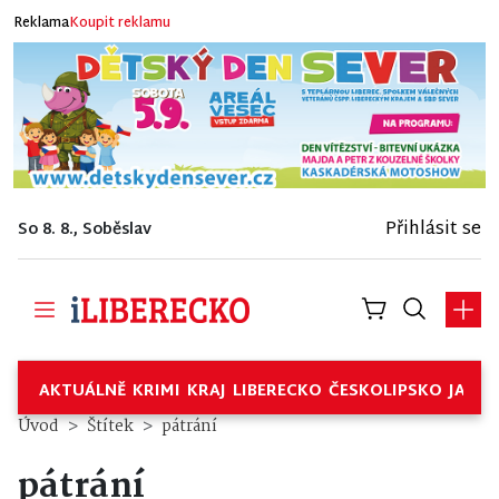
Reklama
Koupit reklamu
Přihlásit se
So 8. 8., Soběslav
AKTUÁLNĚ
KRIMI
KRAJ
LIBERECKO
ČESKOLIPSKO
JABL
Úvod
Štítek
pátrání
pátrání