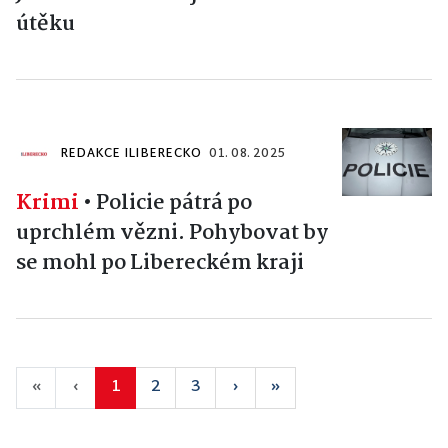
útěku
REDAKCE ILIBERECKO
01. 08. 2025
Krimi
•
Policie pátrá po
uprchlém vězni. Pohybovat by
se mohl po Libereckém kraji
«
‹
1
2
3
›
»