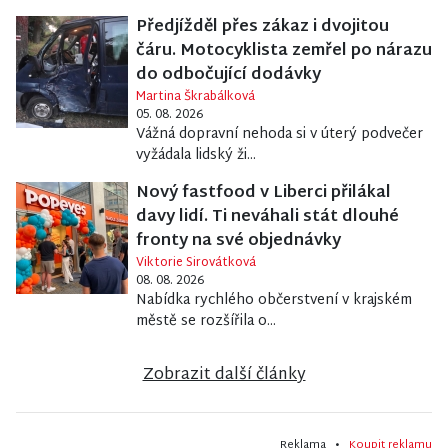
Předjížděl přes zákaz i dvojitou
čáru. Motocyklista zemřel po nárazu
do odbočující dodávky
Martina Škrabálková
05. 08. 2026
Vážná dopravní nehoda si v úterý podvečer
vyžádala lidský ži...
Nový fastfood v Liberci přilákal
davy lidí. Ti neváhali stát dlouhé
fronty na své objednávky
Viktorie Sirovátková
08. 08. 2026
Nabídka rychlého občerstvení v krajském
městě se rozšířila o...
Zobrazit další články
Reklama •
Koupit reklamu