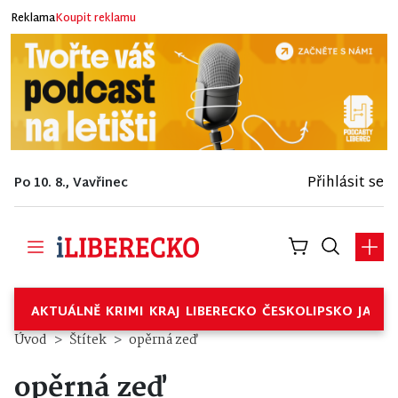
Reklama
Koupit reklamu
Přihlásit se
Po 10. 8., Vavřinec
AKTUÁLNĚ
KRIMI
KRAJ
LIBERECKO
ČESKOLIPSKO
JABL
Úvod
Štítek
opěrná zeď
opěrná zeď