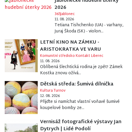
Jablonecké hudební úterky
2026
365Jablonec
11. 08. 2026
Tetiana Tishchenko (UA) - varhany,
Juraj Škoda (SK) - violon...
LETNÍ KINO NA ZÁMKU -
ARISTOKRATKA VE VARU
Komunitní středisko Kontakt Liberec
11. 08. 2026
Oblíbená šlechtická rodina je zpět! Zámek
Kostka znovu ožívá...
Dětská středa: Šumivá dílnička
Kultura Turnov
12. 08. 2026
Přijďte si namíchat vlastní voňavé šumivé
koupelové bomby ze...
Vernisáž fotografické výstavy Jan
Dytrych | Lidé Podolí