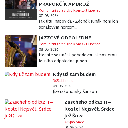
PRAPORČÍK AMBROŽ
Komunitní středisko Kontakt Liberec
07. 08. 2026
Jak titul napovídá - Zdeněk Junák není jen
seriálovým hercem...
JAZZOVÉ ODPOLEDNE
Komunitní středisko Kontakt Liberec
08. 08. 2026
Nechte se unést pohodovou atmosférou
letního odpoledne plnéh...
Kdy už tam budem
365Jablonec
09. 08. 2026
Jizerskohorský šanzon
Zascheho odkaz II –
Kostel Nejsvět. Srdce
Ježíšova
365Jablonec
10. 08. 2026