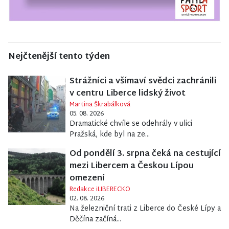
Nejčtenější tento týden
Strážníci a všímaví svědci zachránili
v centru Liberce lidský život
Martina Škrabálková
05. 08. 2026
Dramatické chvíle se odehrály v ulici
Pražská, kde byl na ze...
Od pondělí 3. srpna čeká na cestující
mezi Libercem a Českou Lípou
omezení
Redakce iLIBERECKO
02. 08. 2026
Na železniční trati z Liberce do České Lípy a
Děčína začíná...