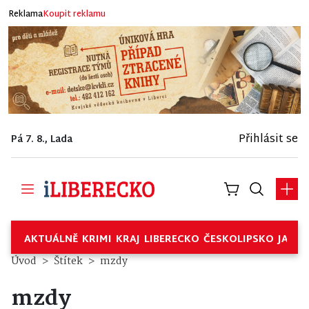
Reklama
Koupit reklamu
Přihlásit se
Pá 7. 8., Lada
AKTUÁLNĚ
KRIMI
KRAJ
LIBERECKO
ČESKOLIPSKO
JABL
Úvod
Štítek
mzdy
mzdy