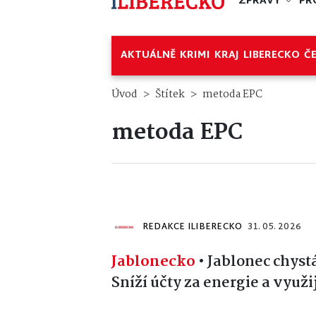
ZPRÁVY
PR
AKTUÁLNĚ
KRIMI
KRAJ
LIBERECKO
Č
Úvod
Štítek
metoda EPC
metoda EPC
REDAKCE ILIBERECKO
31. 05. 2026
Jablonecko
•
Jablonec chystá
Sníží účty za energie a využ