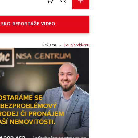
LSKO
REPORTÁŽE
VIDEO
Reklama •
Koupit reklamu