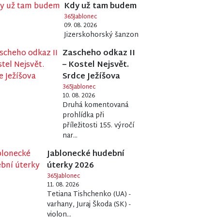
Kdy už tam budem
365Jablonec
09. 08. 2026
Jizerskohorský šanzon
Zascheho odkaz II
– Kostel Nejsvět.
Srdce Ježíšova
365Jablonec
10. 08. 2026
Druhá komentovaná
prohlídka při
příležitosti 155. výročí
nar...
Jablonecké hudební
úterky 2026
365Jablonec
11. 08. 2026
Tetiana Tishchenko (UA) -
varhany, Juraj Škoda (SK) -
violon...