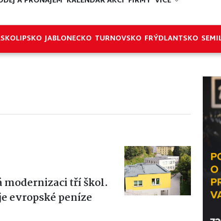
ODEJ A PRONÁJEM
KALENDÁŘ AKCÍ
FIRMY
VÍCE
ESKOLIPSKO
JABLONECKO
TURNOVSKO
FRÝDLANTSKO
SEMI
 modernizaci tří škol.
ije evropské peníze