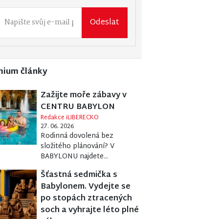
Odeslat
mium články
Zažijte moře zábavy v
CENTRU BABYLON
Redakce iLIBERECKO
27. 06. 2026
Rodinná dovolená bez
složitého plánování? V
BABYLONU najdete...
Šťastná sedmička s
Babylonem. Vydejte se
po stopách ztracených
soch a vyhrajte léto plné