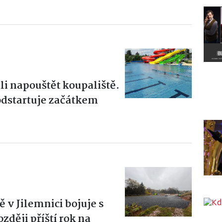
li napouštět koupaliště.
dstartuje začátkem
 v Jilemnici bojuje s
zději příští rok na