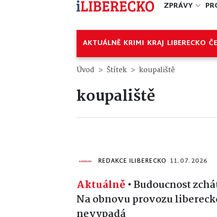
ZPRÁVY
PR
AKTUÁLNĚ
KRIMI
KRAJ
LIBERECKO
Č
Úvod
Štítek
koupaliště
koupaliště
REDAKCE ILIBERECKO
11. 07. 2026
Aktuálně
•
Budoucnost zchát
Na obnovu provozu liberecké
nevypadá