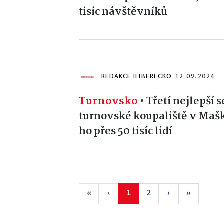
tisíc návštěvníků
REDAKCE ILIBERECKO
12. 09. 2024
Turnovsko
•
Třetí nejlepší 
turnovské koupaliště v Maš
ho přes 50 tisíc lidí
«
‹
1
2
›
»