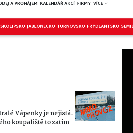
ODEJ A PRONÁJEM
KALENDÁŘ AKCÍ
FIRMY
VÍCE
ESKOLIPSKO
JABLONECKO
TURNOVSKO
FRÝDLANTSKO
SEMI
ralé Vápenky je nejistá.
ho koupaliště to zatím