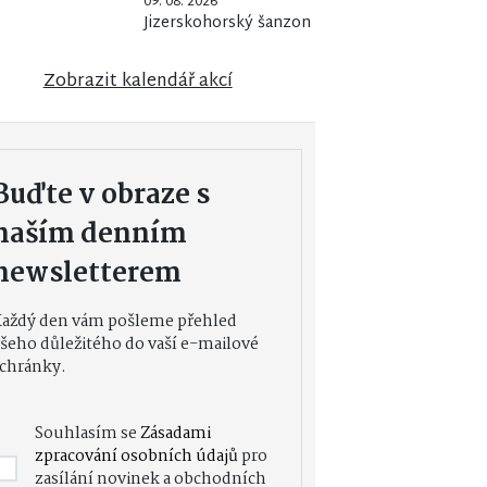
09. 08. 2026
Jizerskohorský šanzon
Zobrazit kalendář akcí
Buďte v obraze s
naším denním
newsletterem
Každý den vám pošleme přehled
šeho důležitého do vaší e-mailové
chránky.
Souhlasím se
Zásadami
zpracování osobních údajů
pro
zasílání novinek a obchodních