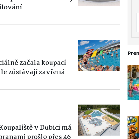
ilování
Pre
ciálně začala koupací
ale zůstávají zavřená
Koupaliště v Dubici má
 branami prošlo přes 46