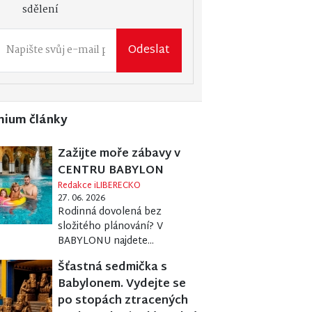
sdělení
Odeslat
mium články
Zažijte moře zábavy v
CENTRU BABYLON
Redakce iLIBERECKO
27. 06. 2026
Rodinná dovolená bez
složitého plánování? V
BABYLONU najdete...
Šťastná sedmička s
Babylonem. Vydejte se
po stopách ztracených