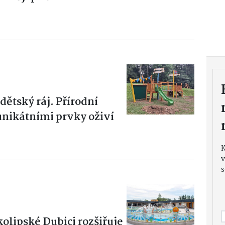
dětský ráj. Přírodní
unikátními prvky oživí
v
s
kolipské Dubici rozšiřuje