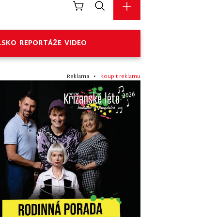
LSKO
REPORTÁŽE
VIDEO
Reklama •
Koupit reklamu