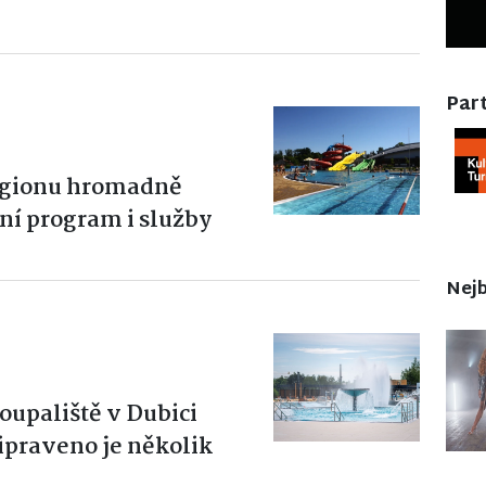
Part
regionu hromadně
ní program i služby
Nejb
oupaliště v Dubici
ipraveno je několik