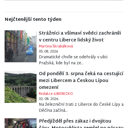
Nejčtenější tento týden
Strážníci a všímaví svědci zachránili
v centru Liberce lidský život
Martina Škrabálková
05. 08. 2026
Dramatické chvíle se odehrály v ulici
Pražská, kde byl na ze...
Od pondělí 3. srpna čeká na cestující
mezi Libercem a Českou Lípou
omezení
Redakce iLIBERECKO
02. 08. 2026
Na železniční trati z Liberce do České Lípy a
Děčína začíná...
Předjížděl přes zákaz i dvojitou