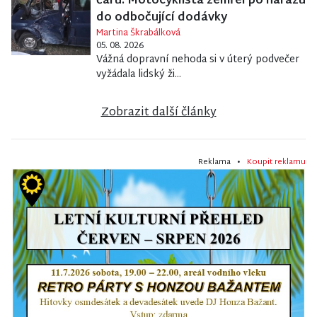
čáru. Motocyklista zemřel po nárazu
do odbočující dodávky
Martina Škrabálková
05. 08. 2026
Vážná dopravní nehoda si v úterý podvečer
vyžádala lidský ži...
Zobrazit další články
Reklama •
Koupit reklamu