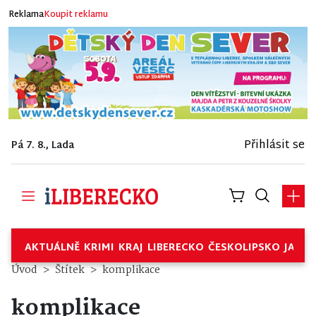
Reklama
Koupit reklamu
Přihlásit se
Pá 7. 8., Lada
AKTUÁLNĚ
KRIMI
KRAJ
LIBERECKO
ČESKOLIPSKO
JABL
Úvod
Štítek
komplikace
komplikace