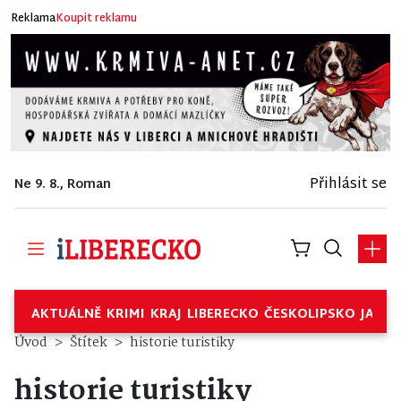
Reklama
Koupit reklamu
Přihlásit se
Ne 9. 8., Roman
AKTUÁLNĚ
KRIMI
KRAJ
LIBERECKO
ČESKOLIPSKO
JABL
Úvod
Štítek
historie turistiky
historie turistiky