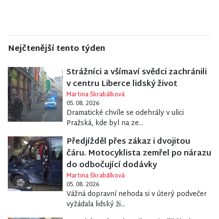
Nejčtenější tento týden
Strážníci a všímaví svědci zachránili
v centru Liberce lidský život
Martina Škrabálková
05. 08. 2026
Dramatické chvíle se odehrály v ulici
Pražská, kde byl na ze...
Předjížděl přes zákaz i dvojitou
čáru. Motocyklista zemřel po nárazu
do odbočující dodávky
Martina Škrabálková
05. 08. 2026
Vážná dopravní nehoda si v úterý podvečer
vyžádala lidský ži...