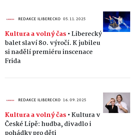
REDAKCE ILIBERECKO
05. 11. 2025
Kultura a volný čas
•
Liberecký
balet slaví 80. výročí. K jubileu
si nadělí premiéru inscenace
Frida
REDAKCE ILIBERECKO
16. 09. 2025
Kultura a volný čas
•
Kultura v
České Lípě: hudba, divadlo i
pohádky pro děti