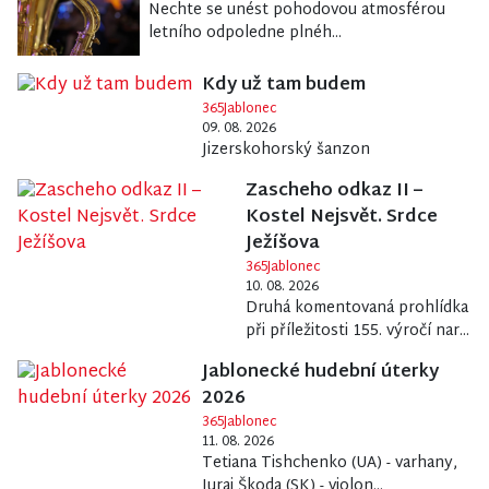
Nechte se unést pohodovou atmosférou
letního odpoledne plnéh...
Kdy už tam budem
365Jablonec
09. 08. 2026
Jizerskohorský šanzon
Zascheho odkaz II –
Kostel Nejsvět. Srdce
Ježíšova
365Jablonec
10. 08. 2026
Druhá komentovaná prohlídka
při příležitosti 155. výročí nar...
Jablonecké hudební úterky
2026
365Jablonec
11. 08. 2026
Tetiana Tishchenko (UA) - varhany,
Juraj Škoda (SK) - violon...