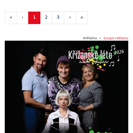
«
‹
1
2
3
›
»
Reklama •
Koupit reklamu