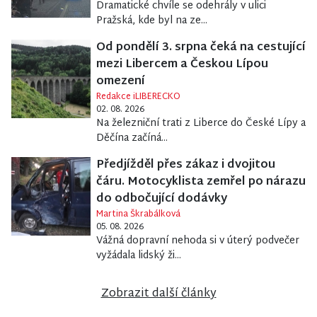
Dramatické chvíle se odehrály v ulici
Pražská, kde byl na ze...
Od pondělí 3. srpna čeká na cestující
mezi Libercem a Českou Lípou
omezení
Redakce iLIBERECKO
02. 08. 2026
Na železniční trati z Liberce do České Lípy a
Děčína začíná...
Předjížděl přes zákaz i dvojitou
čáru. Motocyklista zemřel po nárazu
do odbočující dodávky
Martina Škrabálková
05. 08. 2026
Vážná dopravní nehoda si v úterý podvečer
vyžádala lidský ži...
Zobrazit další články