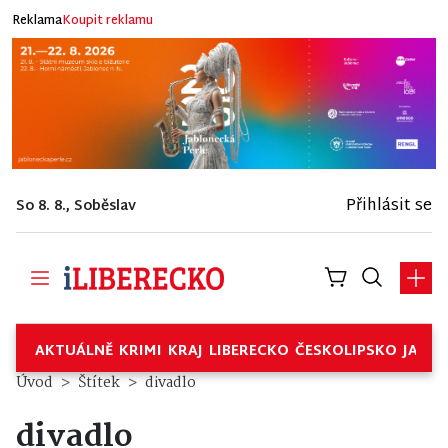
Reklama
Koupit reklamu
Přihlásit se
So 8. 8., Soběslav
AKTUÁLNĚ
KRIMI
KRAJ
LIBERECKO
ČESKOLIPSKO
JABL
Úvod
Štítek
divadlo
divadlo