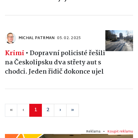
MICHAL PATRMAN
05. 02. 2025
Krimi
•
Dopravní policisté řešili
na Českolipsku dva střety aut s
chodci. Jeden řidič dokonce ujel
«
‹
1
2
›
»
Reklama •
Koupit reklamu