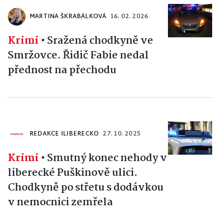
MARTINA ŠKRABÁLKOVÁ
16. 02. 2026
Krimi
•
Sražená chodkyně ve
Smržovce. Řidič Fabie nedal
přednost na přechodu
REDAKCE ILIBERECKO
27. 10. 2025
Krimi
•
Smutný konec nehody v
liberecké Puškinově ulici.
Chodkyně po střetu s dodávkou
v nemocnici zemřela