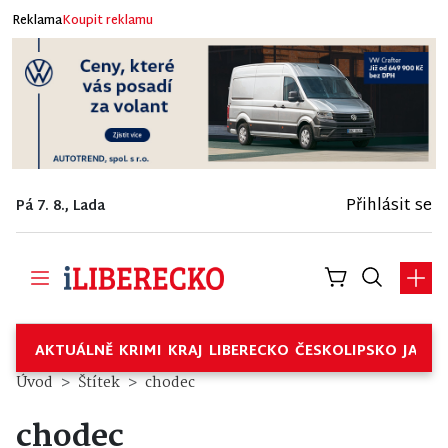
Reklama
Koupit reklamu
Přihlásit se
Pá 7. 8., Lada
AKTUÁLNĚ
KRIMI
KRAJ
LIBERECKO
ČESKOLIPSKO
JABL
Úvod
Štítek
chodec
chodec