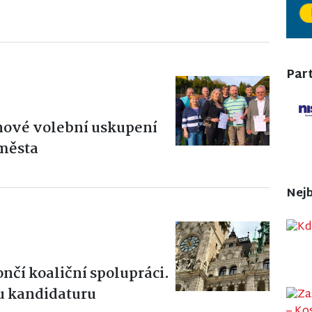
Part
 nové volební uskupení
 města
Nejb
ončí koaliční spolupráci.
u kandidaturu