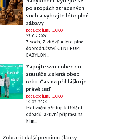
Babylonem. Vydejte se
po stopách ztracených
soch a vyhrajte léto plné
zábavy
Redakce iLIBERECKO
23. 06. 2026
7 soch, 7 vítězů a léto plné
dobrodružství. CENTRUM
BABYLON...
Zapojte svou obec do
soutěže Zelená obec
roku. Čas na přihlášku je
právě teď
Redakce iLIBERECKO
16. 02. 2026
Motivační přístup k třídění
odpadů, aktivní příprava na
klim...
Zobrazit další premium články