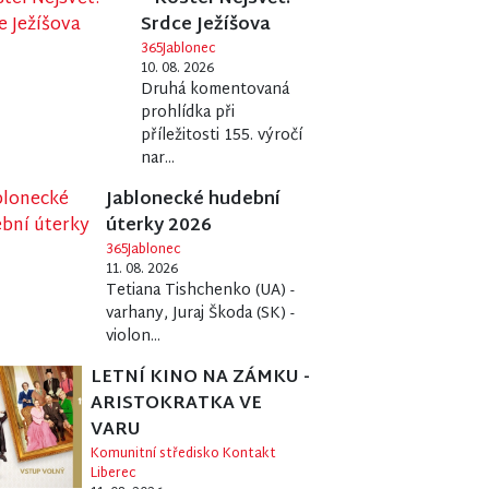
Srdce Ježíšova
365Jablonec
10. 08. 2026
Druhá komentovaná
prohlídka při
příležitosti 155. výročí
nar...
Jablonecké hudební
úterky 2026
365Jablonec
11. 08. 2026
Tetiana Tishchenko (UA) -
varhany, Juraj Škoda (SK) -
violon...
LETNÍ KINO NA ZÁMKU -
ARISTOKRATKA VE
VARU
Komunitní středisko Kontakt
Liberec