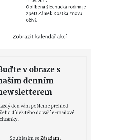
11. 08. 2026
Oblíbená šlechtická rodina je
zpět! Zámek Kostka znovu
ožívá...
Zobrazit kalendář akcí
Buďte v obraze s
naším denním
newsletterem
Každý den vám pošleme přehled
šeho důležitého do vaší e-mailové
chránky.
Souhlasím se
Zásadami