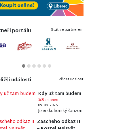
neři portálu
Stát se partnerem
ližší události
Přidat událost
Kdy už tam budem
365Jablonec
09. 08. 2026
Jizerskohorský šanzon
Zascheho odkaz II
– Kostel Nejsvět.