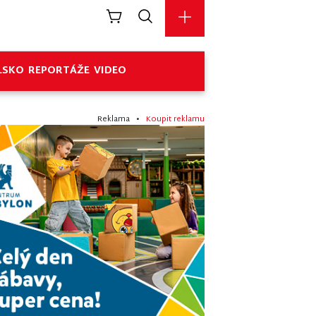
LSKO
REPORTÁŽE
VIDEO
Reklama •
Koupit reklamu