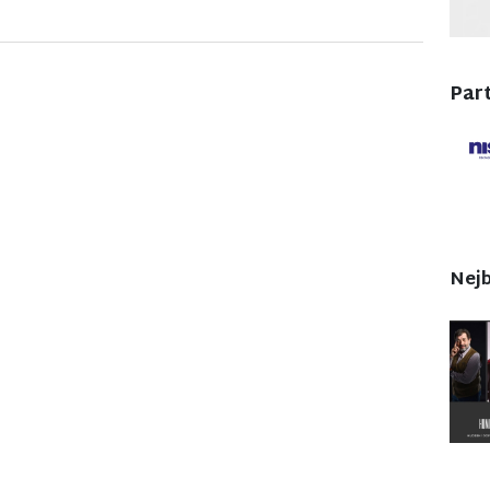
Part
Nejb