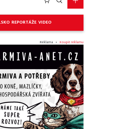
LSKO
REPORTÁŽE
VIDEO
Reklama •
Koupit reklamu