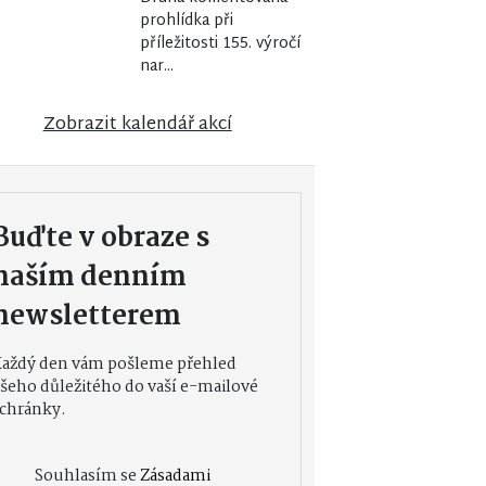
prohlídka při
příležitosti 155. výročí
nar...
Zobrazit kalendář akcí
Buďte v obraze s
naším denním
newsletterem
Každý den vám pošleme přehled
šeho důležitého do vaší e-mailové
chránky.
Souhlasím se
Zásadami