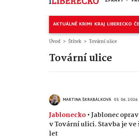
ZPRÁVY
PR
AKTUÁLNĚ
KRIMI
KRAJ
LIBERECKO
Č
Úvod
Štítek
Tovární ulice
Tovární ulice
MARTINA ŠKRABÁLKOVÁ
03. 06. 2026
Jablonecko
•
Jablonec oprav
v Tovární ulici. Stavba je v
let