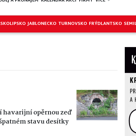
ODEJ A PRONÁJEM
KALENDÁŘ AKCÍ
FIRMY
VÍCE
ESKOLIPSKO
JABLONECKO
TURNOVSKO
FRÝDLANTSKO
SEMI
í havarijní opěrnou zeď
e špatném stavu desítky