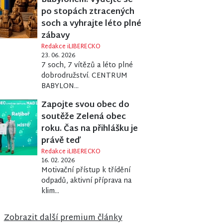
Babylonem. Vydejte se
po stopách ztracených
soch a vyhrajte léto plné
zábavy
Redakce iLIBERECKO
23. 06. 2026
7 soch, 7 vítězů a léto plné
dobrodružství. CENTRUM
BABYLON...
Zapojte svou obec do
soutěže Zelená obec
roku. Čas na přihlášku je
právě teď
Redakce iLIBERECKO
16. 02. 2026
Motivační přístup k třídění
odpadů, aktivní příprava na
klim...
Zobrazit další premium články