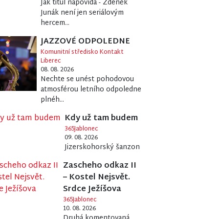
Jak titul napovídá - Zdeněk
Junák není jen seriálovým
hercem...
JAZZOVÉ ODPOLEDNE
Komunitní středisko Kontakt
Liberec
08. 08. 2026
Nechte se unést pohodovou
atmosférou letního odpoledne
plnéh...
Kdy už tam budem
365Jablonec
09. 08. 2026
Jizerskohorský šanzon
Zascheho odkaz II
– Kostel Nejsvět.
Srdce Ježíšova
365Jablonec
10. 08. 2026
Druhá komentovaná