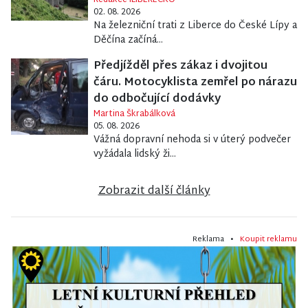
02. 08. 2026
Na železniční trati z Liberce do České Lípy a
Děčína začíná...
Předjížděl přes zákaz i dvojitou
čáru. Motocyklista zemřel po nárazu
do odbočující dodávky
Martina Škrabálková
05. 08. 2026
Vážná dopravní nehoda si v úterý podvečer
vyžádala lidský ži...
Zobrazit další články
Reklama •
Koupit reklamu