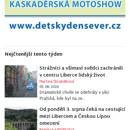
Nejčtenější tento týden
Strážníci a všímaví svědci zachránili
v centru Liberce lidský život
Martina Škrabálková
05. 08. 2026
Dramatické chvíle se odehrály v ulici
Pražská, kde byl na ze...
Od pondělí 3. srpna čeká na cestující
mezi Libercem a Českou Lípou
omezení
Redakce iLIBERECKO