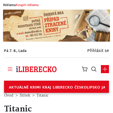
Reklama
Koupit reklamu
Přihlásit se
Pá 7. 8., Lada
AKTUÁLNĚ
KRIMI
KRAJ
LIBERECKO
ČESKOLIPSKO
JABL
Úvod
Štítek
Titanic
Titanic