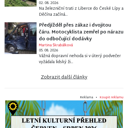
02. 08. 2026
Na železniční trati z Liberce do České Lípy a
Děčína začíná...
Předjížděl přes zákaz i dvojitou
čáru. Motocyklista zemřel po nárazu
do odbočující dodávky
Martina Škrabálková
05. 08. 2026
Vážná dopravní nehoda si v úterý podvečer
vyžádala lidský ži...
Zobrazit další články
Reklama •
Koupit reklamu