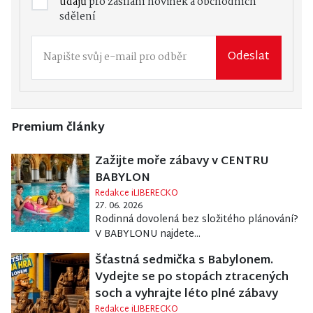
údajů
pro zasílání novinek a obchodních
sdělení
Odeslat
Premium články
Zažijte moře zábavy v CENTRU
BABYLON
Redakce iLIBERECKO
27. 06. 2026
Rodinná dovolená bez složitého plánování?
V BABYLONU najdete...
Šťastná sedmička s Babylonem.
Vydejte se po stopách ztracených
soch a vyhrajte léto plné zábavy
Redakce iLIBERECKO