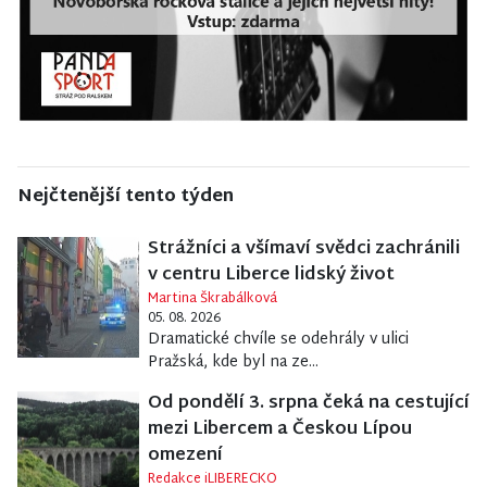
Nejčtenější tento týden
Strážníci a všímaví svědci zachránili
v centru Liberce lidský život
Martina Škrabálková
05. 08. 2026
Dramatické chvíle se odehrály v ulici
Pražská, kde byl na ze...
Od pondělí 3. srpna čeká na cestující
mezi Libercem a Českou Lípou
omezení
Redakce iLIBERECKO