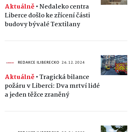
Aktuálně
•
Nedaleko centra
Liberce došlo ke zřícení části
budovy bývalé Textilany
REDAKCE ILIBERECKO
26. 12. 2024
Aktuálně
•
Tragická bilance
požáru v Liberci: Dva mrtví lidé
a jeden těžce zraněný