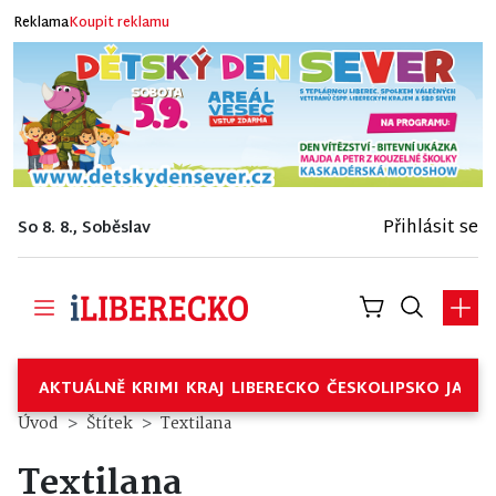
Reklama
Koupit reklamu
Přihlásit se
So 8. 8., Soběslav
AKTUÁLNĚ
KRIMI
KRAJ
LIBERECKO
ČESKOLIPSKO
JABL
Úvod
Štítek
Textilana
Textilana