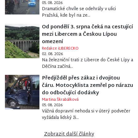
05. 08. 2026
Dramatické chvíle se odehrály v ulici
Pražská, kde byl na ze...
Od pondělí 3. srpna čeká na cestující
mezi Libercem a Českou Lípou
omezení
Redakce iLIBERECKO
02. 08. 2026
Na železniční trati z Liberce do České Lípy a
Děčína začíná...
Předjížděl přes zákaz i dvojitou
čáru. Motocyklista zemřel po nárazu
do odbočující dodávky
Martina Škrabálková
05. 08. 2026
Vážná dopravní nehoda si v úterý podvečer
vyžádala lidský ži...
Zobrazit další články