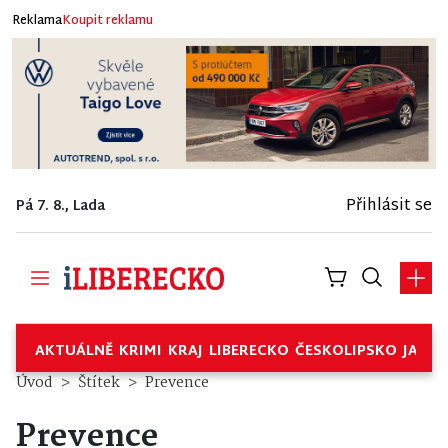
Reklama
Koupit reklamu
Přihlásit se
Pá 7. 8., Lada
AKTUÁLNĚ
KRIMI
KRAJ
LIBERECKO
ČESKOLIPSKO
JABL
Úvod
Štítek
Prevence
Prevence