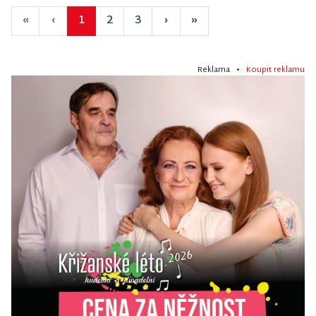
«
‹
1
2
3
›
»
Reklama •
Koupit reklamu