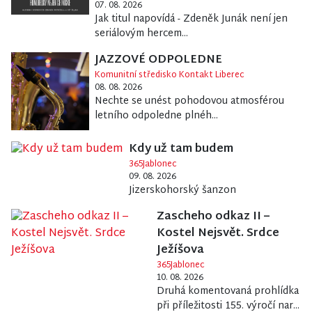
07. 08. 2026
Jak titul napovídá - Zdeněk Junák není jen
seriálovým hercem...
JAZZOVÉ ODPOLEDNE
Komunitní středisko Kontakt Liberec
08. 08. 2026
Nechte se unést pohodovou atmosférou
letního odpoledne plnéh...
Kdy už tam budem
365Jablonec
09. 08. 2026
Jizerskohorský šanzon
Zascheho odkaz II –
Kostel Nejsvět. Srdce
Ježíšova
365Jablonec
10. 08. 2026
Druhá komentovaná prohlídka
při příležitosti 155. výročí nar...