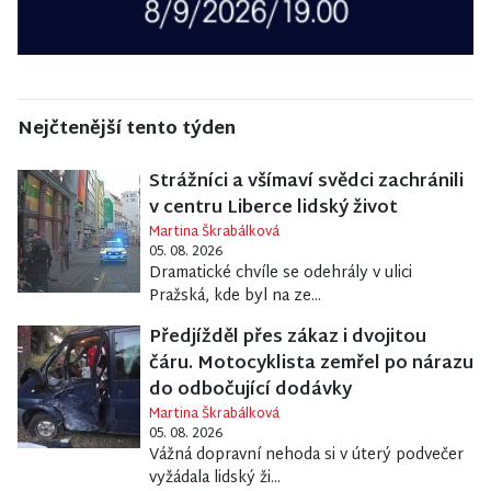
Nejčtenější tento týden
Strážníci a všímaví svědci zachránili
v centru Liberce lidský život
Martina Škrabálková
05. 08. 2026
Dramatické chvíle se odehrály v ulici
Pražská, kde byl na ze...
Předjížděl přes zákaz i dvojitou
čáru. Motocyklista zemřel po nárazu
do odbočující dodávky
Martina Škrabálková
05. 08. 2026
Vážná dopravní nehoda si v úterý podvečer
vyžádala lidský ži...