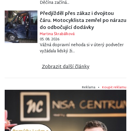
Děčína začíná...
Předjížděl přes zákaz i dvojitou
čáru. Motocyklista zemřel po nárazu
do odbočující dodávky
Martina Škrabálková
05. 08. 2026
Vážná dopravní nehoda si v úterý podvečer
vyžádala lidský ži...
Zobrazit další články
Reklama •
Koupit reklamu