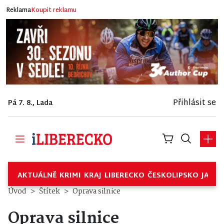
Reklama
Koupit reklamu
Přihlásit se
Pá 7. 8., Lada
AKTUÁLNĚ
KRIMI
KRAJ
LIBERECKO
ČESKOLIPSKO
JABL
Úvod
Štítek
Oprava silnice
Oprava silnice