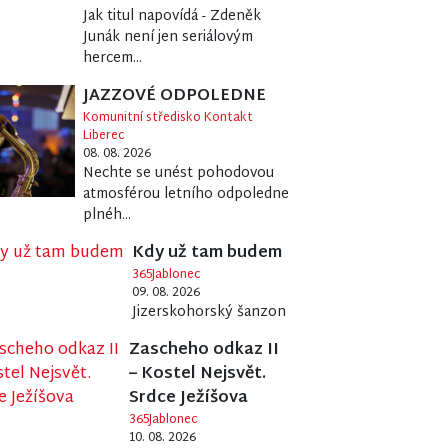
Jak titul napovídá - Zdeněk
Junák není jen seriálovým
hercem...
JAZZOVÉ ODPOLEDNE
Komunitní středisko Kontakt
Liberec
08. 08. 2026
Nechte se unést pohodovou
atmosférou letního odpoledne
plnéh...
Kdy už tam budem
365Jablonec
09. 08. 2026
Jizerskohorský šanzon
Zascheho odkaz II
– Kostel Nejsvět.
Srdce Ježíšova
365Jablonec
10. 08. 2026