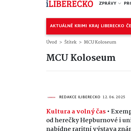
ZPRÁVY
PR
AKTUÁLNĚ
KRIMI
KRAJ
LIBERECKO
Č
Úvod
Štítek
MCU Koloseum
MCU Koloseum
REDAKCE ILIBERECKO
12. 06. 2025
Kultura a volný čas
•
Exempl
od herečky Hepburnové i uni
nabídne raritní výstava zná