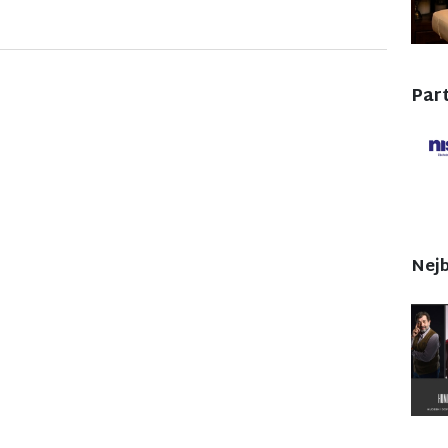
Part
Nejb