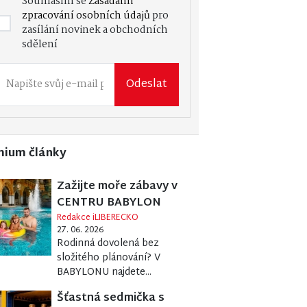
Souhlasím se
Zásadami
zpracování osobních údajů
pro
zasílání novinek a obchodních
sdělení
Odeslat
mium články
Zažijte moře zábavy v
CENTRU BABYLON
Redakce iLIBERECKO
27. 06. 2026
Rodinná dovolená bez
složitého plánování? V
BABYLONU najdete...
Šťastná sedmička s