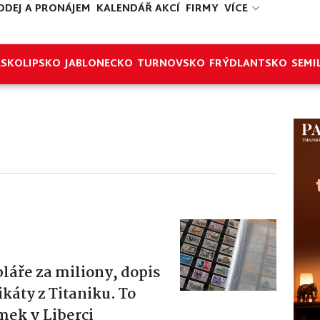
ODEJ A PRONÁJEM
KALENDÁŘ AKCÍ
FIRMY
VÍCE
ESKOLIPSKO
JABLONECKO
TURNOVSKO
FRÝDLANTSKO
SEMI
áře za miliony, dopis
káty z Titaniku. To
mek v Liberci