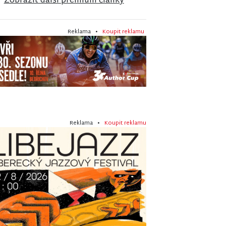
Zobrazit další premium články
Reklama •
Koupit reklamu
Reklama •
Koupit reklamu