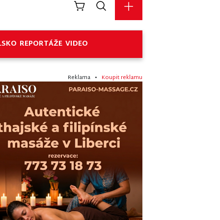
LSKO
REPORTÁŽE
VIDEO
Reklama •
Koupit reklamu