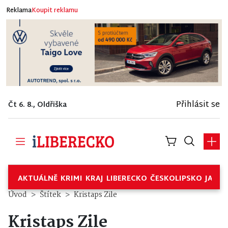
Reklama
Koupit reklamu
Přihlásit se
Čt 6. 8., Oldřiška
AKTUÁLNĚ
KRIMI
KRAJ
LIBERECKO
ČESKOLIPSKO
JABL
Úvod
Štítek
Kristaps Zile
Kristaps Zile