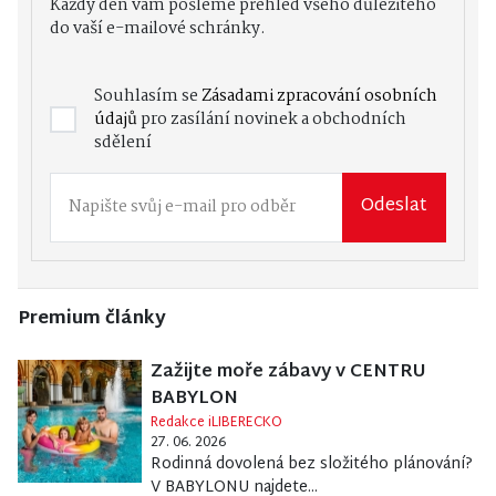
Každý den vám pošleme přehled všeho důležitého
do vaší e-mailové schránky.
Souhlasím se
Zásadami zpracování osobních
údajů
pro zasílání novinek a obchodních
sdělení
Odeslat
Premium články
Zažijte moře zábavy v CENTRU
BABYLON
Redakce iLIBERECKO
27. 06. 2026
Rodinná dovolená bez složitého plánování?
V BABYLONU najdete...