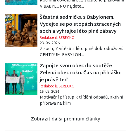
Rodinná dovolená bez složitého plánování?
V BABYLONU najdete...
Šťastná sedmička s Babylonem.
Vydejte se po stopách ztracených
soch a vyhrajte léto plné zábavy
Redakce iLIBERECKO
23. 06. 2026
7 soch, 7 vítězů a léto plné dobrodružství.
CENTRUM BABYLON...
Zapojte svou obec do soutěže
Zelená obec roku. Čas na přihlášku
je právě teď
Redakce iLIBERECKO
16. 02. 2026
Motivační přístup k třídění odpadů, aktivní
příprava na klim...
Zobrazit další premium články