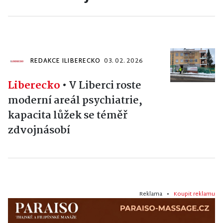
REDAKCE ILIBERECKO
03. 02. 2026
Liberecko
•
V Liberci roste
moderní areál psychiatrie,
kapacita lůžek se téměř
zdvojnásobí
Reklama •
Koupit reklamu