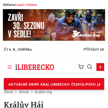
Reklama
Koupit reklamu
Přihlásit se
Čt 6. 8., Oldřiška
AKTUÁLNĚ
KRIMI
KRAJ
LIBERECKO
ČESKOLIPSKO
JABL
Úvod
Štítek
Králův Háj
Králův Háj