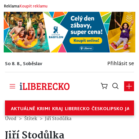
Reklama
Koupit reklamu
Přihlásit se
So 8. 8., Soběslav
AKTUÁLNĚ
KRIMI
KRAJ
LIBERECKO
ČESKOLIPSKO
JABL
Úvod
Štítek
Jiří Stodůlka
Jiří Stodůlka