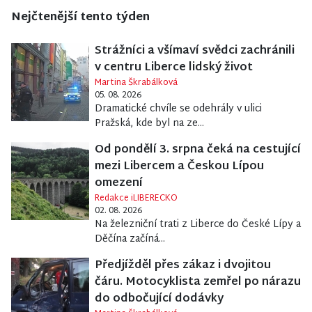
Nejčtenější tento týden
Strážníci a všímaví svědci zachránili
v centru Liberce lidský život
Martina Škrabálková
05. 08. 2026
Dramatické chvíle se odehrály v ulici
Pražská, kde byl na ze...
Od pondělí 3. srpna čeká na cestující
mezi Libercem a Českou Lípou
omezení
Redakce iLIBERECKO
02. 08. 2026
Na železniční trati z Liberce do České Lípy a
Děčína začíná...
Předjížděl přes zákaz i dvojitou
čáru. Motocyklista zemřel po nárazu
do odbočující dodávky
Martina Škrabálková