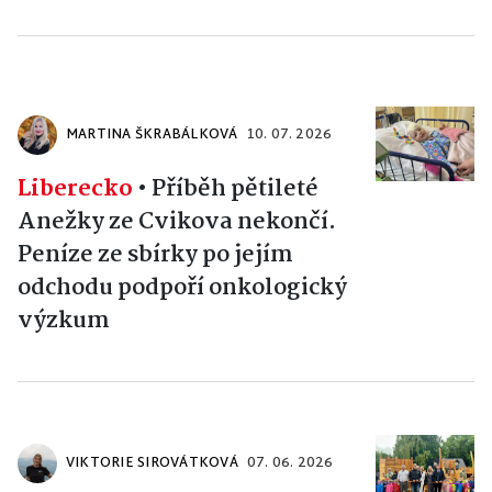
MARTINA ŠKRABÁLKOVÁ
10. 07. 2026
Liberecko
•
Příběh pětileté
Anežky ze Cvikova nekončí.
Peníze ze sbírky po jejím
odchodu podpoří onkologický
výzkum
VIKTORIE SIROVÁTKOVÁ
07. 06. 2026