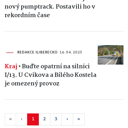
nový pumptrack. Postavili ho v
rekordním čase
REDAKCE ILIBERECKO
16. 04. 2025
Kraj
•
Buďte opatrní na silnici
I/13. U Cvikova a Bílého Kostela
je omezený provoz
«
‹
1
2
3
›
»