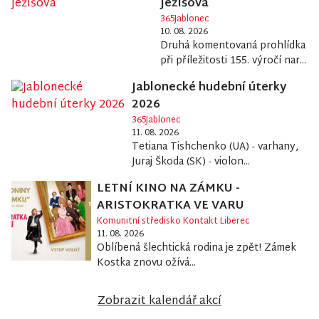
Ježíšova
365Jablonec
10. 08. 2026
Druhá komentovaná prohlídka
při příležitosti 155. výročí nar...
Jablonecké hudební úterky
2026
365Jablonec
11. 08. 2026
Tetiana Tishchenko (UA) - varhany,
Juraj Škoda (SK) - violon...
LETNÍ KINO NA ZÁMKU -
ARISTOKRATKA VE VARU
Komunitní středisko Kontakt Liberec
11. 08. 2026
Oblíbená šlechtická rodina je zpět! Zámek
Kostka znovu ožívá...
Zobrazit kalendář akcí