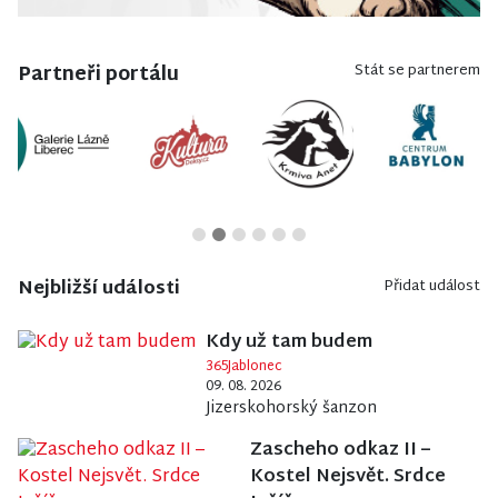
Partneři portálu
Stát se partnerem
Nejbližší události
Přidat událost
Kdy už tam budem
365Jablonec
09. 08. 2026
Jizerskohorský šanzon
Zascheho odkaz II –
Kostel Nejsvět. Srdce