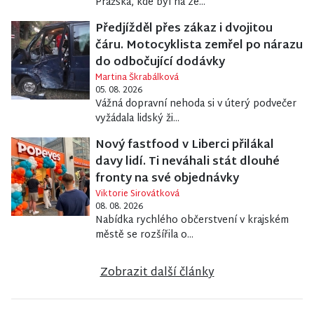
Pražská, kde byl na ze...
Předjížděl přes zákaz i dvojitou
čáru. Motocyklista zemřel po nárazu
do odbočující dodávky
Martina Škrabálková
05. 08. 2026
Vážná dopravní nehoda si v úterý podvečer
vyžádala lidský ži...
Nový fastfood v Liberci přilákal
davy lidí. Ti neváhali stát dlouhé
fronty na své objednávky
Viktorie Sirovátková
08. 08. 2026
Nabídka rychlého občerstvení v krajském
městě se rozšířila o...
Zobrazit další články