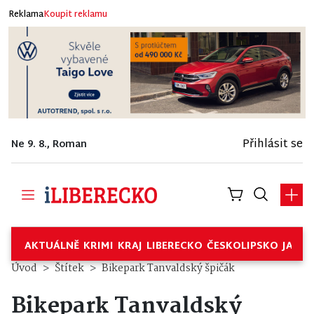
Reklama
Koupit reklamu
Přihlásit se
Ne 9. 8., Roman
AKTUÁLNĚ
KRIMI
KRAJ
LIBERECKO
ČESKOLIPSKO
JABL
Úvod
Štítek
Bikepark Tanvaldský špičák
Bikepark Tanvaldský