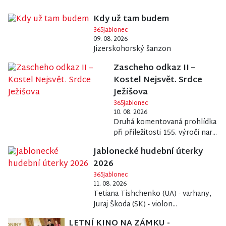
Kdy už tam budem
365Jablonec
09. 08. 2026
Jizerskohorský šanzon
Zascheho odkaz II –
Kostel Nejsvět. Srdce
Ježíšova
365Jablonec
10. 08. 2026
Druhá komentovaná prohlídka
při příležitosti 155. výročí nar...
Jablonecké hudební úterky
2026
365Jablonec
11. 08. 2026
Tetiana Tishchenko (UA) - varhany,
Juraj Škoda (SK) - violon...
LETNÍ KINO NA ZÁMKU -