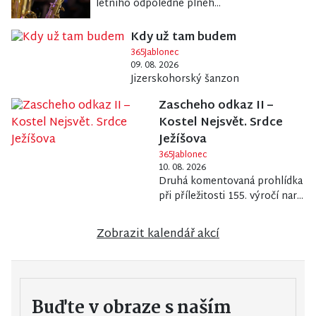
letního odpoledne plnéh...
Kdy už tam budem
365Jablonec
09. 08. 2026
Jizerskohorský šanzon
Zascheho odkaz II –
Kostel Nejsvět. Srdce
Ježíšova
365Jablonec
10. 08. 2026
Druhá komentovaná prohlídka
při příležitosti 155. výročí nar...
Zobrazit kalendář akcí
Buďte v obraze s naším