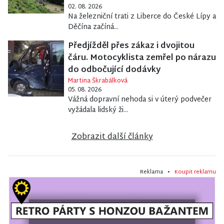
02. 08. 2026
Na železniční trati z Liberce do České Lípy a
Děčína začíná...
Předjížděl přes zákaz i dvojitou
čáru. Motocyklista zemřel po nárazu
do odbočující dodávky
Martina Škrabálková
05. 08. 2026
Vážná dopravní nehoda si v úterý podvečer
vyžádala lidský ži...
Zobrazit další články
Reklama •
Koupit reklamu