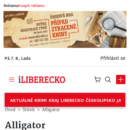
Reklama
Koupit reklamu
Přihlásit se
Pá 7. 8., Lada
AKTUÁLNĚ
KRIMI
KRAJ
LIBERECKO
ČESKOLIPSKO
JABL
Úvod
Štítek
Alligator
Alligator