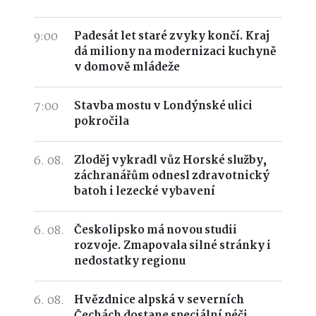
9:00
Padesát let staré zvyky končí. Kraj
dá miliony na modernizaci kuchyně
v domově mládeže
7:00
Stavba mostu v Londýnské ulici
pokročila
6. 08.
Zloděj vykradl vůz Horské služby,
záchranářům odnesl zdravotnický
batoh i lezecké vybavení
6. 08.
Českolipsko má novou studii
rozvoje. Zmapovala silné stránky i
nedostatky regionu
6. 08.
Hvězdnice alpská v severních
Čechách dostane speciální péči.