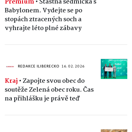
Premium
•
Šťastná sedmička s
Babylonem. Vydejte se po
stopách ztracených soch a
vyhrajte léto plné zábavy
REDAKCE ILIBERECKO
16. 02. 2026
Kraj
•
Zapojte svou obec do
soutěže Zelená obec roku. Čas
na přihlášku je právě teď