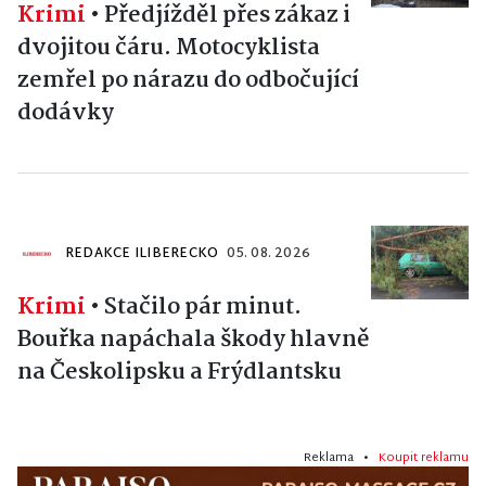
Krimi
•
Předjížděl přes zákaz i
dvojitou čáru. Motocyklista
zemřel po nárazu do odbočující
dodávky
REDAKCE ILIBERECKO
05. 08. 2026
Krimi
•
Stačilo pár minut.
Bouřka napáchala škody hlavně
na Českolipsku a Frýdlantsku
Reklama •
Koupit reklamu