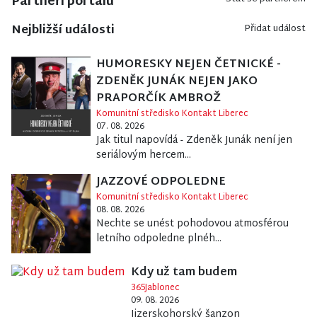
Partneři portálu
Nejbližší události
Přidat událost
HUMORESKY NEJEN ČETNICKÉ -
ZDENĚK JUNÁK NEJEN JAKO
PRAPORČÍK AMBROŽ
Komunitní středisko Kontakt Liberec
07. 08. 2026
Jak titul napovídá - Zdeněk Junák není jen
seriálovým hercem...
JAZZOVÉ ODPOLEDNE
Komunitní středisko Kontakt Liberec
08. 08. 2026
Nechte se unést pohodovou atmosférou
letního odpoledne plnéh...
Kdy už tam budem
365Jablonec
09. 08. 2026
Jizerskohorský šanzon