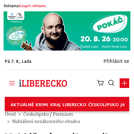
Reklama
Koupit reklamu
Přihlásit se
Pá 7. 8., Lada
AKTUÁLNĚ
KRIMI
KRAJ
LIBERECKO
ČESKOLIPSKO
JABL
/
Úvod
Českolipsko
Premium
Nahlášení nezákonného obsahu