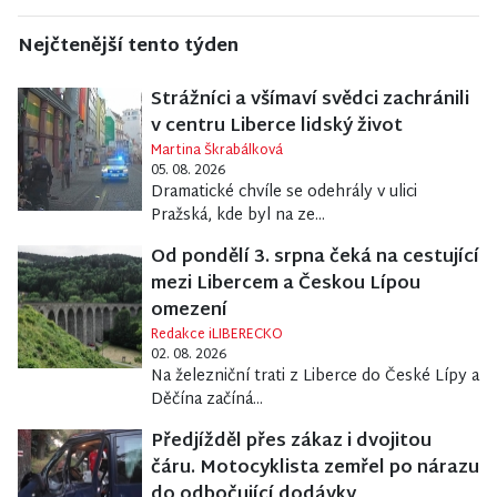
Nejčtenější tento týden
Strážníci a všímaví svědci zachránili
v centru Liberce lidský život
Martina Škrabálková
05. 08. 2026
Dramatické chvíle se odehrály v ulici
Pražská, kde byl na ze...
Od pondělí 3. srpna čeká na cestující
mezi Libercem a Českou Lípou
omezení
Redakce iLIBERECKO
02. 08. 2026
Na železniční trati z Liberce do České Lípy a
Děčína začíná...
Předjížděl přes zákaz i dvojitou
čáru. Motocyklista zemřel po nárazu
do odbočující dodávky