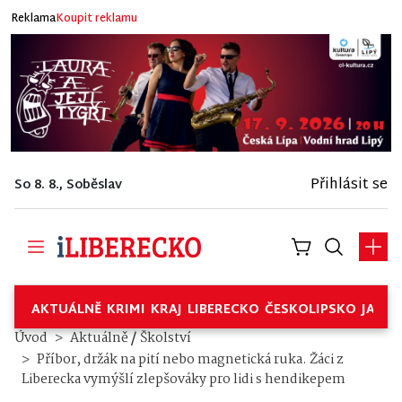
Reklama
Koupit reklamu
Přihlásit se
So 8. 8., Soběslav
AKTUÁLNĚ
KRIMI
KRAJ
LIBERECKO
ČESKOLIPSKO
JABL
/
Úvod
Aktuálně
Školství
Příbor, držák na pití nebo magnetická ruka. Žáci z
Liberecka vymýšlí zlepšováky pro lidi s hendikepem