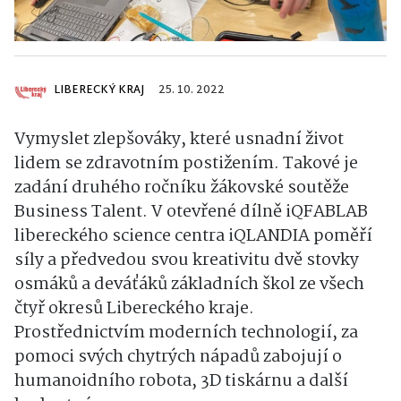
LIBERECKÝ KRAJ
25. 10. 2022
Vymyslet zlepšováky, které usnadní život
lidem se zdravotním postižením. Takové je
zadání druhého ročníku žákovské soutěže
Business Talent. V otevřené dílně iQFABLAB
libereckého science centra iQLANDIA poměří
síly a předvedou svou kreativitu dvě stovky
osmáků a deváťáků základních škol ze všech
čtyř okresů Libereckého kraje.
Prostřednictvím moderních technologií, za
pomoci svých chytrých nápadů zabojují o
humanoidního robota, 3D tiskárnu a další