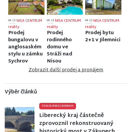
NISA CENTRUM
NISA CENTRUM
NISA CENTRUM
reality
reality
reality
Prodej
Prodej
Prodej bytu
bungalovu v
rodinného
2+1 v Jilemnici
anglosaském
domu ve
stylu u zámku
Stráži nad
Sychrov
Nisou
Zobrazit další prodej a pronájem
Výběr článků
ČESKOLIPSKO
/
DOPRAVA
Liberecký kraj částečně
zprovoznil rekonstruovaný
historický most v Zákupech