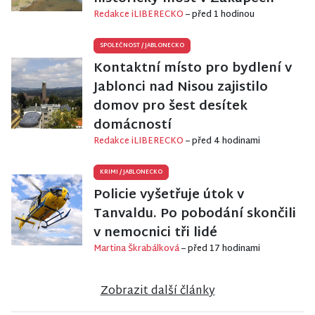
Redakce iLIBERECKO
– před 1 hodinou
SPOLEČNOST
/
JABLONECKO
Kontaktní místo pro bydlení v
Jablonci nad Nisou zajistilo
domov pro šest desítek
domácností
Redakce iLIBERECKO
– před 4 hodinami
KRIMI
/
JABLONECKO
Policie vyšetřuje útok v
Tanvaldu. Po pobodání skončili
v nemocnici tři lidé
Martina Škrabálková
– před 17 hodinami
Zobrazit další články