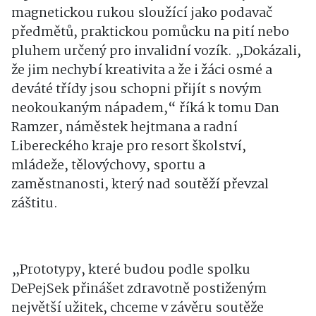
magnetickou rukou sloužící jako podavač
předmětů, praktickou pomůcku na pití nebo
pluhem určený pro invalidní vozík. „Dokázali,
že jim nechybí kreativita a že i žáci osmé a
deváté třídy jsou schopni přijít s novým
neokoukaným nápadem,“ říká k tomu Dan
Ramzer, náměstek hejtmana a radní
Libereckého kraje pro resort školství,
mládeže, tělovýchovy, sportu a
zaměstnanosti, který nad soutěží převzal
záštitu.
„Prototypy, které budou podle spolku
DePejSek přinášet zdravotně postiženým
největší užitek, chceme v závěru soutěže