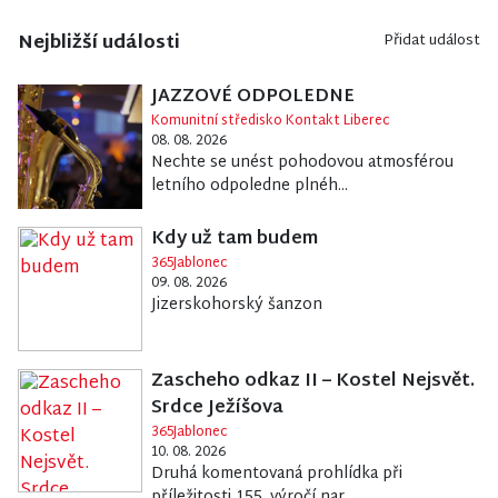
Nejbližší události
Přidat událost
JAZZOVÉ ODPOLEDNE
Komunitní středisko Kontakt Liberec
08. 08. 2026
Nechte se unést pohodovou atmosférou
letního odpoledne plnéh...
Kdy už tam budem
365Jablonec
09. 08. 2026
Jizerskohorský šanzon
Zascheho odkaz II – Kostel Nejsvět.
Srdce Ježíšova
365Jablonec
10. 08. 2026
Druhá komentovaná prohlídka při
příležitosti 155. výročí nar...