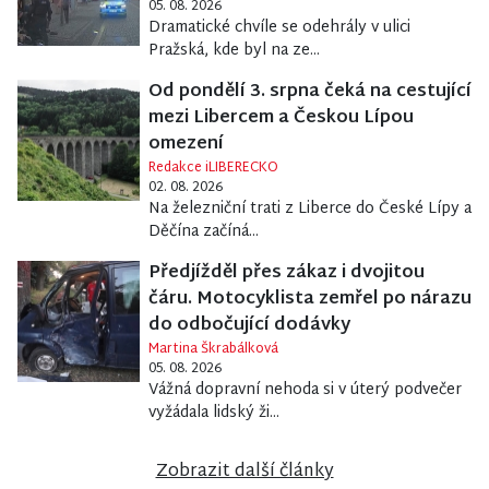
05. 08. 2026
Dramatické chvíle se odehrály v ulici
Pražská, kde byl na ze...
Od pondělí 3. srpna čeká na cestující
mezi Libercem a Českou Lípou
omezení
Redakce iLIBERECKO
02. 08. 2026
Na železniční trati z Liberce do České Lípy a
Děčína začíná...
Předjížděl přes zákaz i dvojitou
čáru. Motocyklista zemřel po nárazu
do odbočující dodávky
Martina Škrabálková
05. 08. 2026
Vážná dopravní nehoda si v úterý podvečer
vyžádala lidský ži...
Zobrazit další články