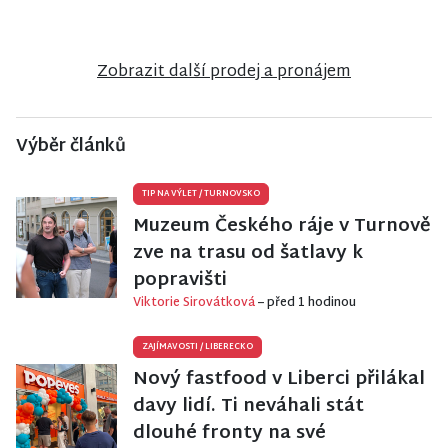
Jiřetíně pod
Bukovou
Zobrazit další prodej a pronájem
Výběr článků
TIP NA VÝLET
/
TURNOVSKO
Muzeum Českého ráje v Turnově
zve na trasu od šatlavy k
popravišti
Viktorie Sirovátková
– před 1 hodinou
ZAJÍMAVOSTI
/
LIBERECKO
Nový fastfood v Liberci přilákal
davy lidí. Ti neváhali stát
dlouhé fronty na své