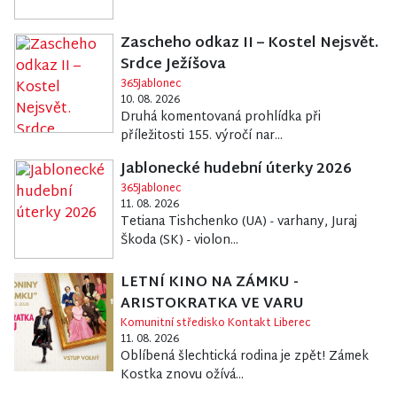
Zascheho odkaz II – Kostel Nejsvět.
Srdce Ježíšova
365Jablonec
10. 08. 2026
Druhá komentovaná prohlídka při
příležitosti 155. výročí nar...
Jablonecké hudební úterky 2026
365Jablonec
11. 08. 2026
Tetiana Tishchenko (UA) - varhany, Juraj
Škoda (SK) - violon...
LETNÍ KINO NA ZÁMKU -
ARISTOKRATKA VE VARU
Komunitní středisko Kontakt Liberec
11. 08. 2026
Oblíbená šlechtická rodina je zpět! Zámek
Kostka znovu ožívá...