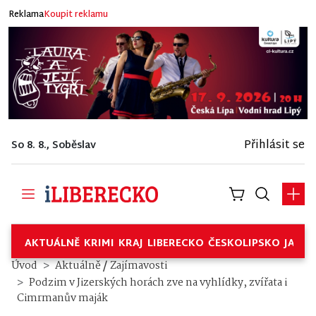
Reklama
Koupit reklamu
Přihlásit se
So 8. 8., Soběslav
AKTUÁLNĚ
KRIMI
KRAJ
LIBERECKO
ČESKOLIPSKO
JABL
/
Úvod
Aktuálně
Zajímavosti
Podzim v Jizerských horách zve na vyhlídky, zvířata i
Cimrmanův maják