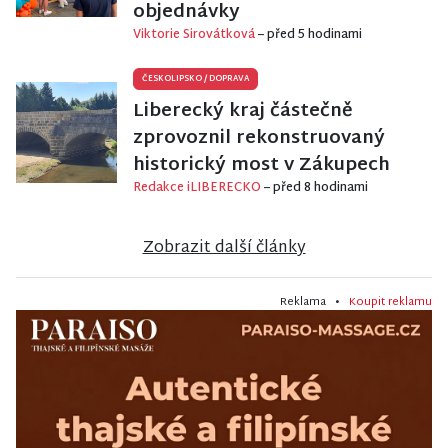
objednávky
Viktorie Sirovátková
– před 5 hodinami
ČESKOLIPSKO
/
DOPRAVA
Liberecký kraj částečně
zprovoznil rekonstruovaný
historický most v Zákupech
Redakce iLIBERECKO
– před 8 hodinami
Zobrazit další články
Reklama •
Koupit reklamu