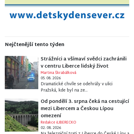
Nejčtenější tento týden
Strážníci a všímaví svědci zachránili
v centru Liberce lidský život
Martina Škrabálková
05. 08. 2026
Dramatické chvíle se odehrály v ulici
Pražská, kde byl na ze...
Od pondělí 3. srpna čeká na cestující
mezi Libercem a Českou Lípou
omezení
Redakce iLIBERECKO
02. 08. 2026
Na železniční trati z Liberce do České Lípy a