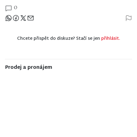
0
Sdílejte článek
Chcete přispět do diskuze? Stačí se jen
přihlásit.
Prodej a pronájem
NISA CENTRUM
NISA CENTRUM
NISA CENTRUM
reality
reality
reality
Prodej bytu
Prodej bytu
Prodej
2+1 v Jilemnici
1+1 v Liberci
rodinného
domu v