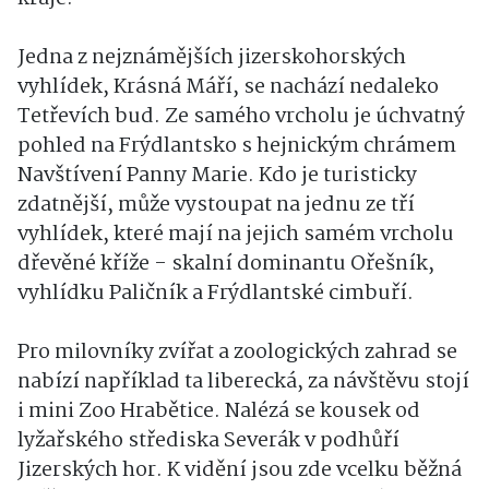
Jedna z nejznámějších jizerskohorských
vyhlídek, Krásná Máří, se nachází nedaleko
Tetřevích bud. Ze samého vrcholu je úchvatný
pohled na Frýdlantsko s hejnickým chrámem
Navštívení Panny Marie. Kdo je turisticky
zdatnější, může vystoupat na jednu ze tří
vyhlídek, které mají na jejich samém vrcholu
dřevěné kříže - skalní dominantu Ořešník,
vyhlídku Paličník a Frýdlantské cimbuří.
Pro milovníky zvířat a zoologických zahrad se
nabízí například ta liberecká, za návštěvu stojí
i mini Zoo Hrabětice. Nalézá se kousek od
lyžařského střediska Severák v podhůří
Jizerských hor. K vidění jsou zde vcelku běžná