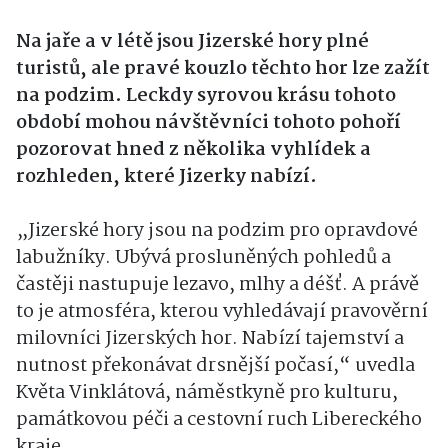
Na jaře a v létě jsou Jizerské hory plné
turistů, ale pravé kouzlo těchto hor lze zažít
na podzim. Leckdy syrovou krásu tohoto
období mohou návštěvníci tohoto pohoří
pozorovat hned z několika vyhlídek a
rozhleden, které Jizerky nabízí.
„Jizerské hory jsou na podzim pro opravdové
labužníky. Ubývá prosluněných pohledů a
častěji nastupuje lezavo, mlhy a déšť. A právě
to je atmosféra, kterou vyhledávají pravověrní
milovníci Jizerských hor. Nabízí tajemství a
nutnost překonávat drsnější počasí,“ uvedla
Květa Vinklátová, náměstkyně pro kulturu,
památkovou péči a cestovní ruch Libereckého
kraje.