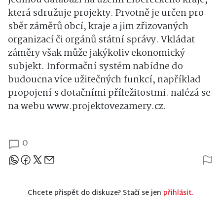
jedinou databází na území Libereckého kraje,
která sdružuje projekty. Prvotně je určen pro
sběr záměrů obcí, kraje a jim zřizovaných
organizací či orgánů státní správy. Vkládat
záměry však může jakýkoliv ekonomický
subjekt. Informační systém nabídne do
budoucna více užitečných funkcí, například
propojení s dotačními příležitostmi. nalézá se
na webu www.projektovezamery.cz.
0
Sdílejte článek
Chcete přispět do diskuze? Stačí se jen
přihlásit.