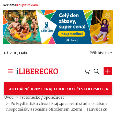
Reklama
Koupit reklamu
Přihlásit se
Pá 7. 8., Lada
AKTUÁLNĚ
KRIMI
KRAJ
LIBERECKO
ČESKOLIPSKO
JABL
/
Úvod
Jablonecko
Společnost
Po Frýdlantsku chystá kraj zpracování studie o dalším
hospodářsky a sociálně ohroženém území – Tanvaldsku