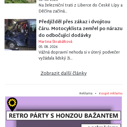
Na železniční trati z Liberce do České Lípy a
Děčína začíná...
Předjížděl přes zákaz i dvojitou
čáru. Motocyklista zemřel po nárazu
do odbočující dodávky
Martina Škrabálková
05. 08. 2026
Vážná dopravní nehoda si v úterý podvečer
vyžádala lidský ži...
Zobrazit další články
Reklama •
Koupit reklamu