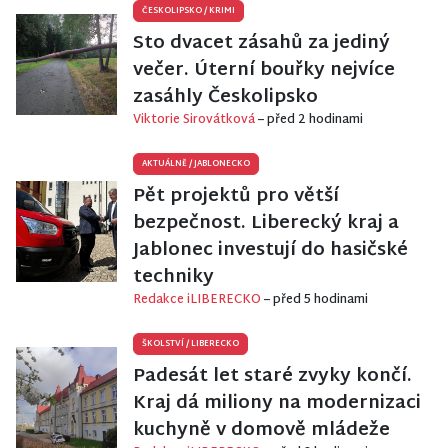
ČESKOLIPSKO
/
KRIMI
Sto dvacet zásahů za jediný
večer. Úterní bouřky nejvíce
zasáhly Českolipsko
Viktorie Sirovátková
– před 2 hodinami
AKTUÁLNĚ
/
JABLONECKO
Pět projektů pro větší
bezpečnost. Liberecký kraj a
Jablonec investují do hasičské
techniky
Redakce iLIBERECKO
– před 5 hodinami
ŠKOLSTVÍ
/
LIBERECKO
Padesát let staré zvyky končí.
Kraj dá miliony na modernizaci
kuchyně v domově mládeže