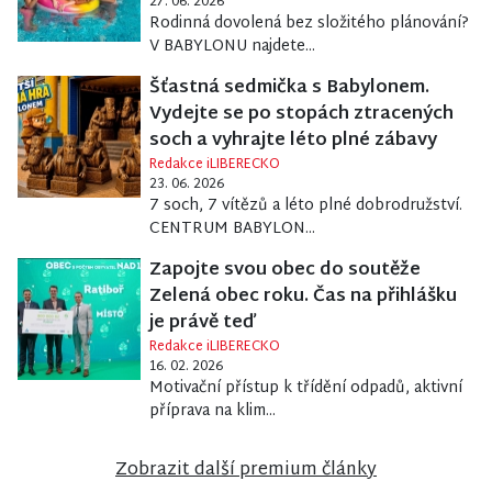
27. 06. 2026
Rodinná dovolená bez složitého plánování?
V BABYLONU najdete...
Šťastná sedmička s Babylonem.
Vydejte se po stopách ztracených
soch a vyhrajte léto plné zábavy
Redakce iLIBERECKO
23. 06. 2026
7 soch, 7 vítězů a léto plné dobrodružství.
CENTRUM BABYLON...
Zapojte svou obec do soutěže
Zelená obec roku. Čas na přihlášku
je právě teď
Redakce iLIBERECKO
16. 02. 2026
Motivační přístup k třídění odpadů, aktivní
příprava na klim...
Zobrazit další premium články