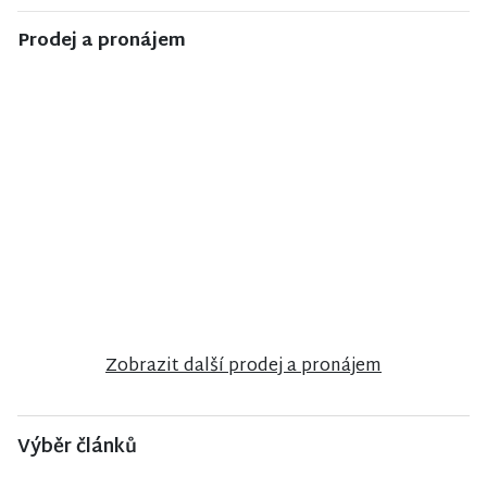
Prodej a pronájem
NISA CENTRUM
NISA CENTRUM
NISA CENTRUM
reality
reality
reality
Prodej bytu
Prodej
Prodej
2+1 v Jilemnici
bungalovu v
rodinného
anglosaském
domu ve
stylu u zámku
Vrchlabí
Sychrov
Zobrazit další prodej a pronájem
Výběr článků