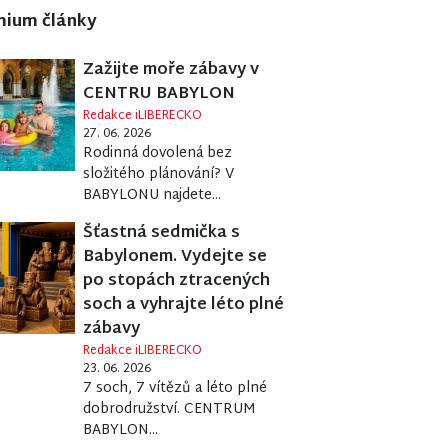
mium články
Zažijte moře zábavy v
CENTRU BABYLON
Redakce iLIBERECKO
27. 06. 2026
Rodinná dovolená bez
složitého plánování? V
BABYLONU najdete...
Šťastná sedmička s
Babylonem. Vydejte se
po stopách ztracených
soch a vyhrajte léto plné
zábavy
Redakce iLIBERECKO
23. 06. 2026
7 soch, 7 vítězů a léto plné
dobrodružství. CENTRUM
BABYLON...