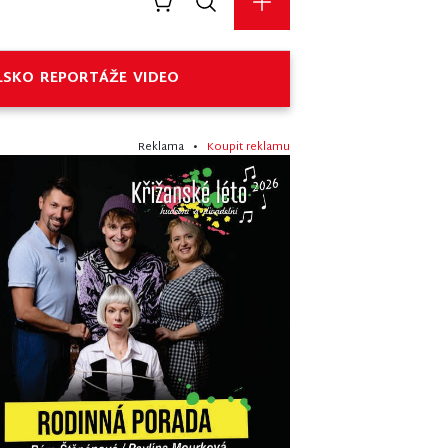
LSKO
REPORTÁŽE
VIDEO
Reklama •
Koupit reklamu