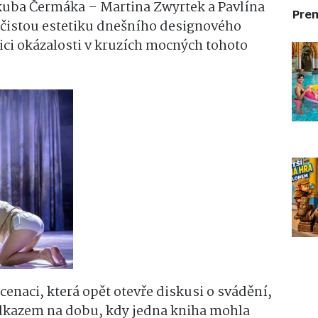
Jakuba Čermáka –
Martina Zwyrtek a Pavlína
Pre
na čistou estetiku dnešního designového
ici okázalosti v kruzích mocných tohoto
scenaci, která opět otevře diskusi o svádění,
odkazem na dobu, kdy jedna kniha mohla