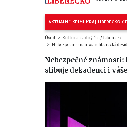
ZPRÁVY
PR
AKTUÁLNĚ
KRIMI
KRAJ
LIBERECKO
Č
/
Úvod
Kultura a volný čas
Liberecko
Nebezpečné známosti: liberecká divade
Nebezpečné známosti: l
slibuje dekadenci i váš