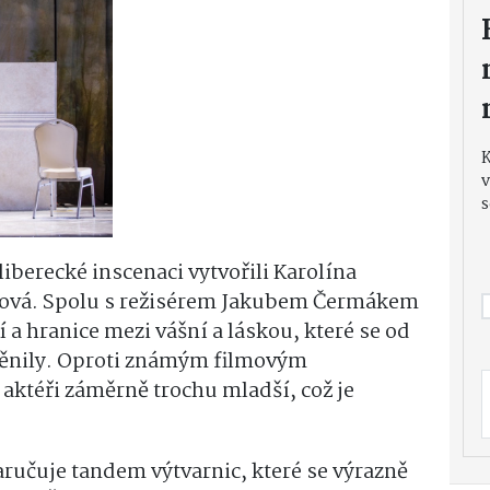
v
s
liberecké inscenaci vytvořili
Karolína
sová
. Spolu s režisérem Jakubem Čermákem
 a hranice mezi vášní a láskou, které se od
měnily. Oproti známým filmovým
 aktéři záměrně trochu mladší, což je
aručuje tandem výtvarnic, které se výrazně