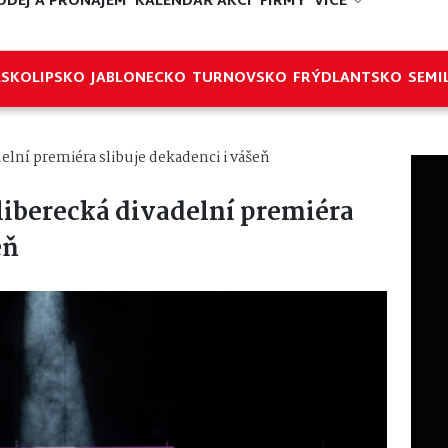
ODEJ A PRONÁJEM
KALENDÁŘ AKCÍ
FIRMY
VÍCE
ESKOLIPSKO
JABLONECKO
TURNOVSKO
FRÝDLANTSKO
SEMI
lní premiéra slibuje dekadenci i vášeň
iberecká divadelní premiéra
eň