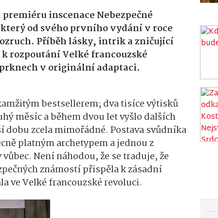
na premiéru inscenace Nebezpečné
který od svého prvního vydání v roce
zruch. Příběh lásky, intrik a zničující
i k rozpoutání Velké francouzské
 prknech v originální adaptaci.
kamžitým bestsellerem; dva tisíce výtisků
uhý měsíc a během dvou let vyšlo dalších
jší dobu zcela mimořádné. Postava svůdníka
ecně platným archetypem a jednou z
 vůbec. Není náhodou, že se traduje, že
zpečných známostí přispěla k zásadní
a ve Velké francouzské revoluci.