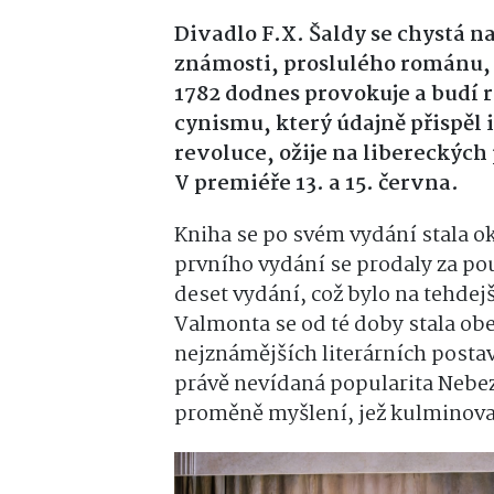
Divadlo F.X. Šaldy se chystá 
známosti, proslulého románu, 
1782 dodnes provokuje a budí ro
cynismu, který údajně přispěl 
revoluce, ožije na libereckých
V premiéře 13. a 15. června.
Kniha se po svém vydání stala o
prvního vydání se prodaly za po
deset vydání, což bylo na tehde
Valmonta se od té doby stala ob
nejznámějších literárních postav
právě nevídaná popularita Nebe
proměně myšlení, jež kulminoval