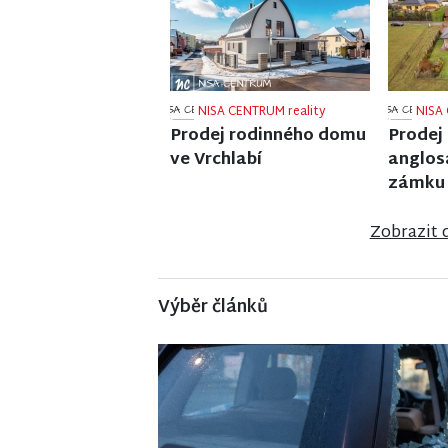
NISA CENTRUM reality
NISA 
Prodej bytu 1+1 v Liberci
Prodej
v Ponik
Zobrazit 
Výběr článků