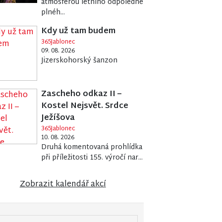
atmosférou letního odpoledne
plnéh...
Kdy už tam budem
365Jablonec
09. 08. 2026
Jizerskohorský šanzon
Zascheho odkaz II –
Kostel Nejsvět. Srdce
Ježíšova
365Jablonec
10. 08. 2026
Druhá komentovaná prohlídka
při příležitosti 155. výročí nar...
Zobrazit kalendář akcí