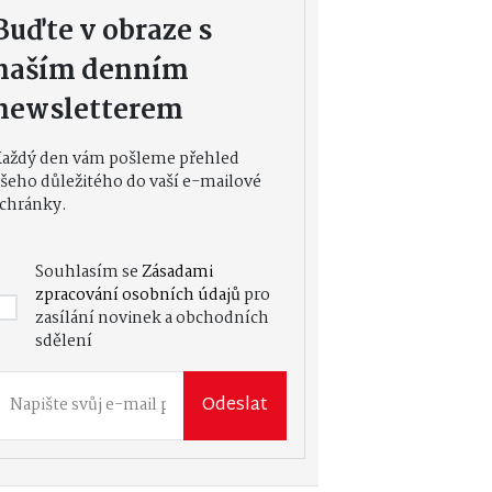
Buďte v obraze s
naším denním
newsletterem
Každý den vám pošleme přehled
šeho důležitého do vaší e-mailové
chránky.
Souhlasím se
Zásadami
zpracování osobních údajů
pro
zasílání novinek a obchodních
sdělení
Odeslat