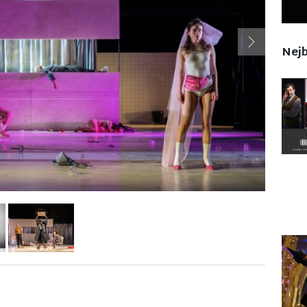
Next
Nejb