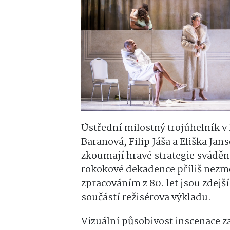
Ústřední milostný trojúhelník v 
Baranová, Filip Jáša a Eliška Jan
zkoumají hravé strategie svádění
rokokové dekadence příliš nez
zpracováním z 80. let jsou zdejší
součástí režisérova výkladu.
Vizuální působivost inscenace z