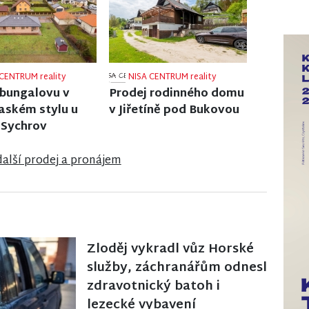
CENTRUM reality
NISA CENTRUM reality
 rodinného domu
Prodej rodinného domu
lé
ve Velkých Hamrech
další prodej a pronájem
Zloděj vykradl vůz Horské
služby, záchranářům odnesl
zdravotnický batoh i
lezecké vybavení