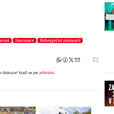
avení
Inscenace
Nebezpečné známosti
Sdílejte článek
o diskuze? Stačí se jen
přihlásit.