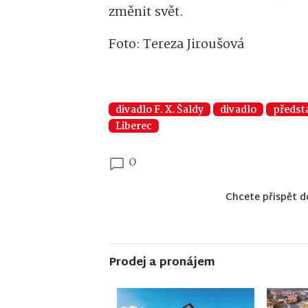
změnit svět.
Foto: Tereza Jiroušová
divadlo F. X. Šaldy
divadlo
předst
Liberec
0
Chcete přispět d
Prodej a pronájem