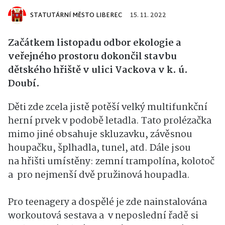
STATUTÁRNÍ MĚSTO LIBEREC
15. 11. 2022
Začátkem listopadu odbor ekologie a
veřejného prostoru dokončil stavbu
dětského hřiště v ulici Vackova v k. ú.
Doubí.
Děti zde zcela jistě potěší velký multifunkční
herní prvek v podobě letadla. Tato prolézačka
mimo jiné obsahuje skluzavku, závěsnou
houpačku, šplhadla, tunel, atd. Dále jsou
na hřišti umístěny: zemní trampolína, kolotoč
a pro nejmenší dvě pružinová houpadla.
Pro teenagery a dospělé je zde nainstalována
workoutová sestava a v neposlední řadě si