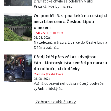
Dramatické chvíle se odehrály v ulici
Pražská, kde byl na ze...
Od pondělí 3. srpna čeká na cestující
mezi Libercem a Českou Lípou
omezení
Redakce iLIBERECKO
02. 08. 2026
Na železniční trati z Liberce do České Lípy a
Děčína začíná...
Předjížděl přes zákaz i dvojitou
čáru. Motocyklista zemřel po nárazu
do odbočující dodávky
Martina Škrabálková
05. 08. 2026
Vážná dopravní nehoda si v úterý podvečer
vyžádala lidský ži...
Zobrazit další články