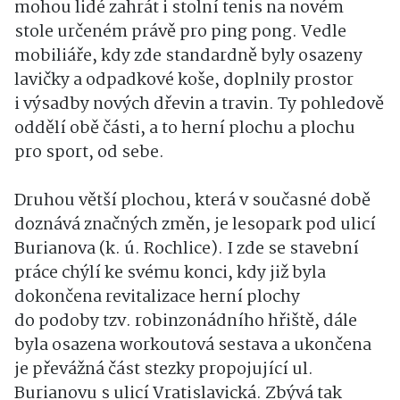
mohou lidé zahrát i stolní tenis na novém
stole určeném právě pro ping pong. Vedle
mobiliáře, kdy zde standardně byly osazeny
lavičky a odpadkové koše, doplnily prostor
i výsadby nových dřevin a travin. Ty pohledově
oddělí obě části, a to herní plochu a plochu
pro sport, od sebe.
Druhou větší plochou, která v současné době
doznává značných změn, je lesopark pod ulicí
Burianova (k. ú. Rochlice). I zde se stavební
práce chýlí ke svému konci, kdy již byla
dokončena revitalizace herní plochy
do podoby tzv. robinzonádního hřiště, dále
byla osazena workoutová sestava a ukončena
je převážná část stezky propojující ul.
Burianovu s ulicí Vratislavická. Zbývá tak