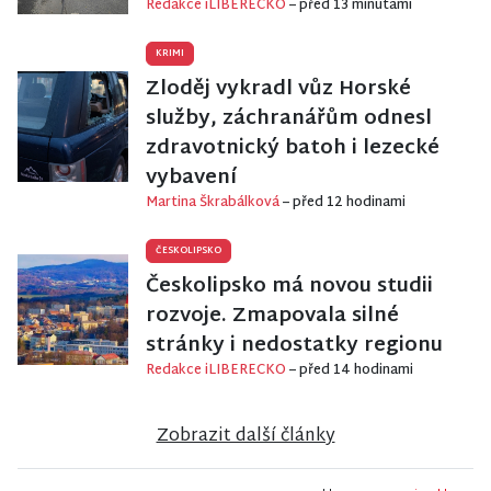
Redakce iLIBERECKO
– před 13 minutami
KRIMI
Zloděj vykradl vůz Horské
služby, záchranářům odnesl
zdravotnický batoh i lezecké
vybavení
Martina Škrabálková
– před 12 hodinami
ČESKOLIPSKO
Českolipsko má novou studii
rozvoje. Zmapovala silné
stránky i nedostatky regionu
Redakce iLIBERECKO
– před 14 hodinami
Zobrazit další články