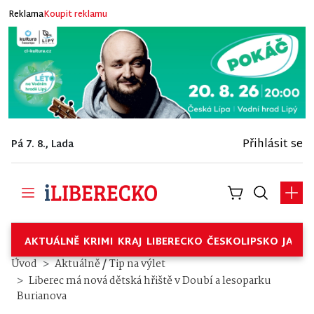
Reklama
Koupit reklamu
Přihlásit se
Pá 7. 8., Lada
AKTUÁLNĚ
KRIMI
KRAJ
LIBERECKO
ČESKOLIPSKO
JABL
/
Úvod
Aktuálně
Tip na výlet
Liberec má nová dětská hřiště v Doubí a lesoparku
Burianova