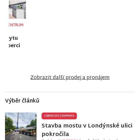
NISA CENTRUM
NISA CENTRUM
NISA CENTRUM
reality
reality
reality
Prodej
Prodej
Prodej
činžovního
rodinného
rodinného
domu v
domu ve
domu ve
Jablonci nad
Vrchlabí
Frýdlantu
Nisou
Zobrazit další prodej a pronájem
Výběr článků
LIBERECKO
/
DOPRAVA
Stavba mostu v Londýnské ulici
pokročila