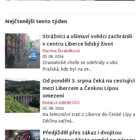
Nejčtenější tento týden
Strážníci a všímaví svědci zachránili
v centru Liberce lidský život
Martina Škrabálková
05. 08. 2026
Dramatické chvíle se odehrály v ulici
Pražská, kde byl na ze...
Od pondělí 3. srpna čeká na cestující
mezi Libercem a Českou Lípou
omezení
Redakce iLIBERECKO
02. 08. 2026
Na železniční trati z Liberce do České Lípy a
Děčína začíná...
Předjížděl přes zákaz i dvojitou