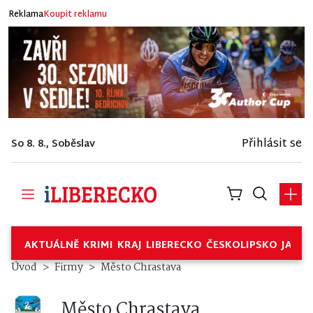
Reklama
Koupit reklamu
Přihlásit se
So 8. 8., Soběslav
AKTUÁLNĚ
KRIMI
KRAJ
LIBERECKO
ČESKOLIPSKO
JABL
Město Chrastava – Firmy
Úvod
Firmy
Město Chrastava
Město Chrastava