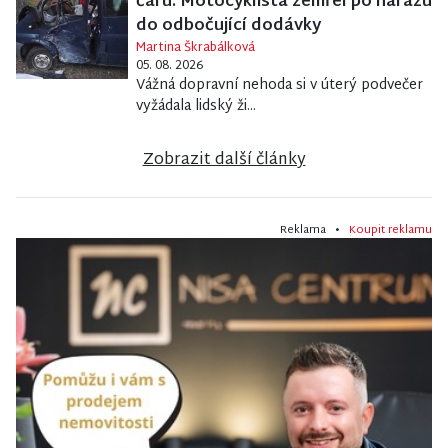
čáru. Motocyklista zemřel po nárazu
do odbočující dodávky
Martina Škrabálková
05. 08. 2026
Vážná dopravní nehoda si v úterý podvečer
vyžádala lidský ži...
Zobrazit další články
Reklama •
Koupit reklamu