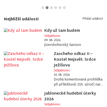
Nejbližší události
Přidat událost
Kdy už tam budem
365Jablonec
09. 08. 2026
Jizerskohorský šanzon
Zascheho odkaz II –
Kostel Nejsvět. Srdce
Ježíšova
365Jablonec
10. 08. 2026
Druhá komentovaná prohlídka
při příležitosti 155. výročí nar...
Jablonecké hudební úterky
2026
365Jablonec