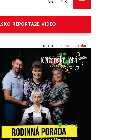
LSKO
REPORTÁŽE
VIDEO
Reklama •
Koupit reklamu