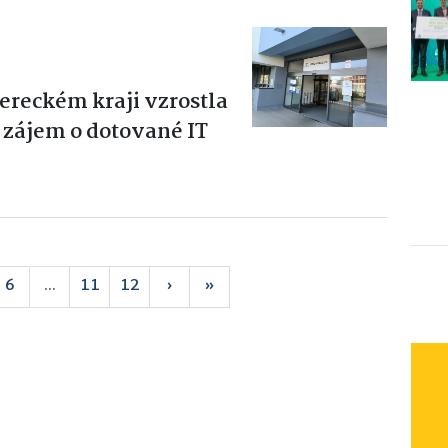
reckém kraji vzrostla
e zájem o dotované IT
6
...
11
12
›
»