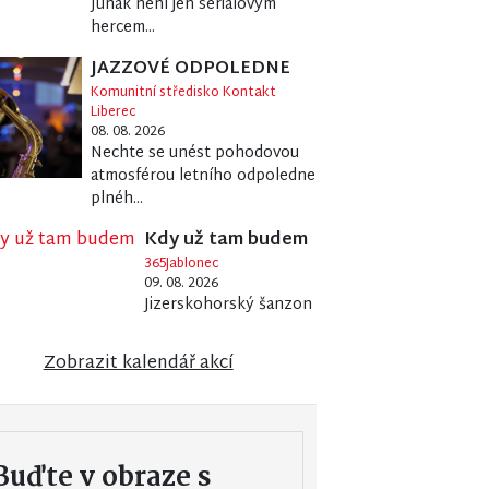
Junák není jen seriálovým
hercem...
JAZZOVÉ ODPOLEDNE
Komunitní středisko Kontakt
Liberec
08. 08. 2026
Nechte se unést pohodovou
atmosférou letního odpoledne
plnéh...
Kdy už tam budem
365Jablonec
09. 08. 2026
Jizerskohorský šanzon
Zobrazit kalendář akcí
Buďte v obraze s