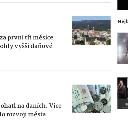
Nejb
za první tři měsíce
ohly vyšší daňové
bohatl na daních. Více
o rozvoji města