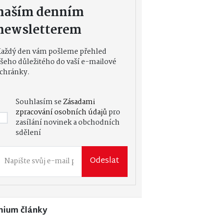
naším denním
newsletterem
Každý den vám pošleme přehled
šeho důležitého do vaší e-mailové
chránky.
Souhlasím se
Zásadami
zpracování osobních údajů
pro
zasílání novinek a obchodních
sdělení
Odeslat
mium články