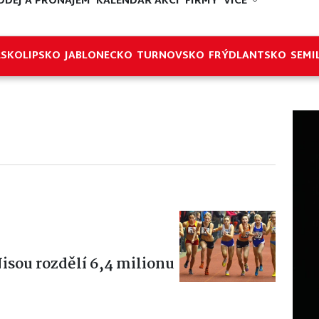
ODEJ A PRONÁJEM
KALENDÁŘ AKCÍ
FIRMY
VÍCE
ESKOLIPSKO
JABLONECKO
TURNOVSKO
FRÝDLANTSKO
SEMI
isou rozdělí 6,4 milionu