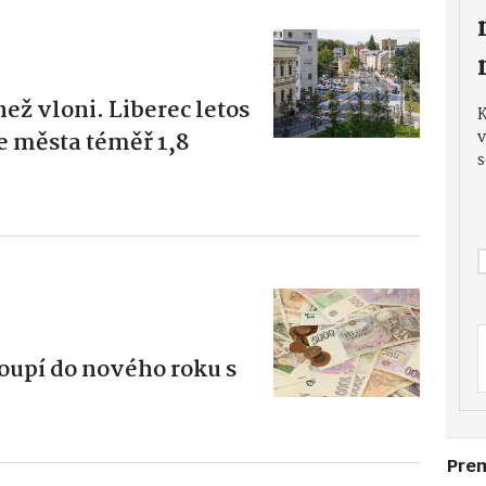
než vloni. Liberec letos
v
e města téměř 1,8
s
oupí do nového roku s
Pre