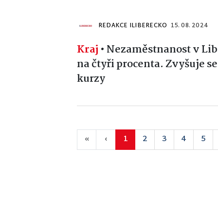
REDAKCE ILIBERECKO
15. 08. 2024
Kraj
•
Nezaměstnanost v Libe
na čtyři procenta. Zvyšuje s
kurzy
«
‹
1
2
3
4
5