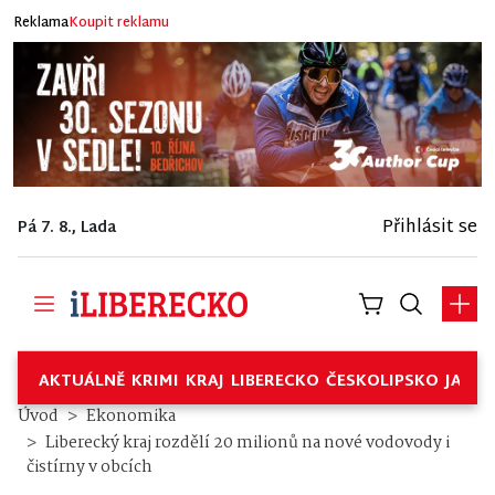
Reklama
Koupit reklamu
Přihlásit se
Pá 7. 8., Lada
AKTUÁLNĚ
KRIMI
KRAJ
LIBERECKO
ČESKOLIPSKO
JABL
Úvod
Ekonomika
Liberecký kraj rozdělí 20 milionů na nové vodovody i
čistírny v obcích