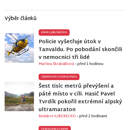
Výběr článků
KRIMI
/
JABLONECKO
Policie vyšetřuje útok v
Tanvaldu. Po pobodání skončili
v nemocnici tři lidé
Martina Škrabálková
– před 1 hodinou
ZAJÍMAVOSTI
/
ČESKOLIPSKO
Šest tisíc metrů převýšení a
páté místo v cíli. Hasič Pavel
Tvrdík pokořil extrémní alpský
ultramaraton
Redakce iLIBERECKO
– před 2 hodinami
ČESKOLIPSKO
/
KRIMI