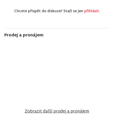
Chcete přispět do diskuze? Stačí se jen
přihlásit.
Prodej a pronájem
NISA CENTRUM
NISA CENTRUM
NISA CENTRUM
reality
reality
reality
Prodej
Prodej
Prodej
rodinného
rodinného
rodinného
domu ve
domu v
domu v
Vrchlabí
Jiřetíně pod
Poniklé
Bukovou
Zobrazit další prodej a pronájem