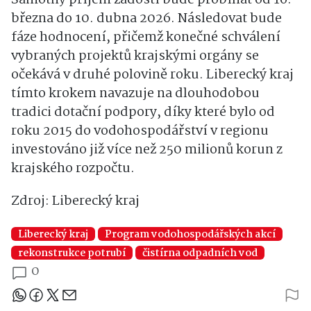
Samotný příjem žádostí bude probíhat od 16.
března do 10. dubna 2026. Následovat bude
fáze hodnocení, přičemž konečné schválení
vybraných projektů krajskými orgány se
očekává v druhé polovině roku. Liberecký kraj
tímto krokem navazuje na dlouhodobou
tradici dotační podpory, díky které bylo od
roku 2015 do vodohospodářství v regionu
investováno již více než 250 milionů korun z
krajského rozpočtu.
Zdroj: Liberecký kraj
Liberecký kraj
Program vodohospodářských akcí
rekonstrukce potrubí
čistírna odpadních vod
0
Sdílejte článek