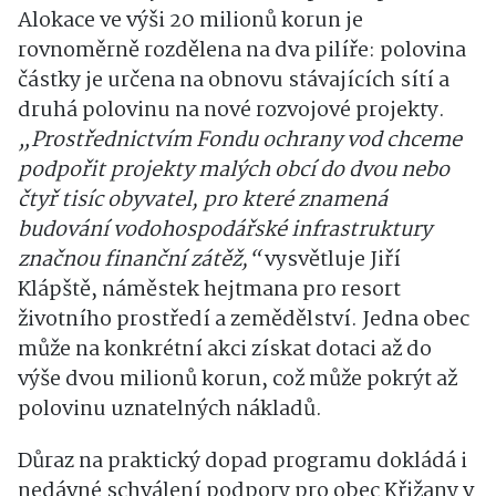
Alokace ve výši 20 milionů korun je
rovnoměrně rozdělena na dva pilíře: polovina
částky je určena na obnovu stávajících sítí a
druhá polovinu na nové rozvojové projekty.
„Prostřednictvím Fondu ochrany vod chceme
podpořit projekty malých obcí do dvou nebo
čtyř tisíc obyvatel, pro které znamená
budování vodohospodářské infrastruktury
značnou finanční zátěž,“
vysvětluje Jiří
Klápště, náměstek hejtmana pro resort
životního prostředí a zemědělství. Jedna obec
může na konkrétní akci získat dotaci až do
výše dvou milionů korun, což může pokrýt až
polovinu uznatelných nákladů.
Důraz na praktický dopad programu dokládá i
nedávné schválení podpory pro obec Křižany v