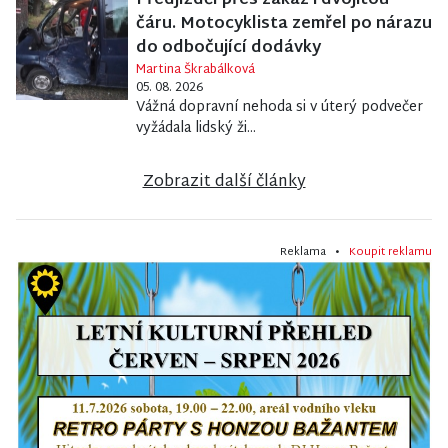
Předjížděl přes zákaz i dvojitou
čáru. Motocyklista zemřel po nárazu
do odbočující dodávky
Martina Škrabálková
05. 08. 2026
Vážná dopravní nehoda si v úterý podvečer
vyžádala lidský ži...
Zobrazit další články
Reklama •
Koupit reklamu