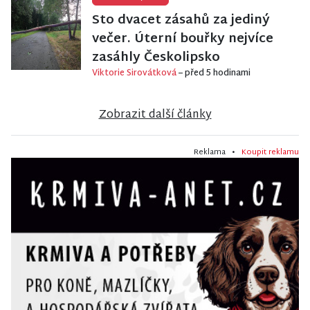
Sto dvacet zásahů za jediný
večer. Úterní bouřky nejvíce
zasáhly Českolipsko
Viktorie Sirovátková
– před 5 hodinami
Zobrazit další články
Reklama •
Koupit reklamu