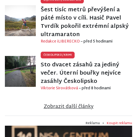
ZAJÍMAVOSTI
/
ČESKOLIPSKO
Šest tisíc metrů převýšení a
páté místo v cíli. Hasič Pavel
Tvrdík pokořil extrémní alpský
ultramaraton
Redakce iLIBERECKO
– před 5 hodinami
ČESKOLIPSKO
/
KRIMI
Sto dvacet zásahů za jediný
večer. Úterní bouřky nejvíce
zasáhly Českolipsko
Viktorie Sirovátková
– před 8 hodinami
Zobrazit další články
Reklama •
Koupit reklamu