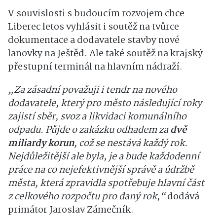
V souvislosti s budoucím rozvojem chce
Liberec letos vyhlásit i soutěž na tvůrce
dokumentace a dodavatele stavby nové
lanovky na Ještěd. Ale také soutěž na krajský
přestupní terminál na hlavním nádraží.
„Za zásadní považuji i tendr na nového
dodavatele, který pro město následující roky
zajistí sběr, svoz a likvidaci komunálního
odpadu. Půjde o zakázku odhadem za
dvě
miliardy korun
, což se nestává každý rok.
Nejdůležitější ale byla, je a bude každodenní
práce na co nejefektivnější správě a údržbě
města, která zpravidla spotřebuje hlavní část
z celkového rozpočtu pro daný rok,“
dodává
primátor Jaroslav Zámečník.