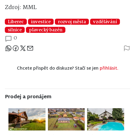
Zdroj: MML
Liberec
investice
rozvoj města
vzdělávání
silnice
plavecký bazén
0
Sdílejte článek
Chcete přispět do diskuze? Stačí se jen
přihlásit.
Prodej a pronájem