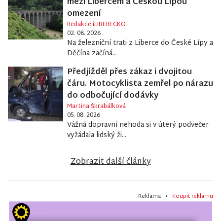
mezi Libercem a Českou Lípou
omezení
Redakce iLIBERECKO
02. 08. 2026
Na železniční trati z Liberce do České Lípy a
Děčína začíná...
Předjížděl přes zákaz i dvojitou
čáru. Motocyklista zemřel po nárazu
do odbočující dodávky
Martina Škrabálková
05. 08. 2026
Vážná dopravní nehoda si v úterý podvečer
vyžádala lidský ži...
Zobrazit další články
Reklama •
Koupit reklamu