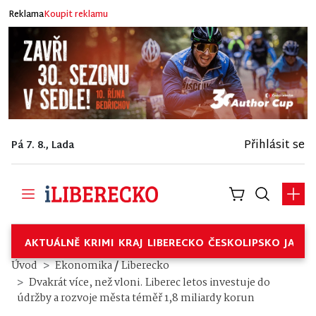
Reklama
Koupit reklamu
Přihlásit se
Pá 7. 8., Lada
AKTUÁLNĚ
KRIMI
KRAJ
LIBERECKO
ČESKOLIPSKO
JABL
/
Úvod
Ekonomika
Liberecko
Dvakrát více, než vloni. Liberec letos investuje do
údržby a rozvoje města téměř 1,8 miliardy korun