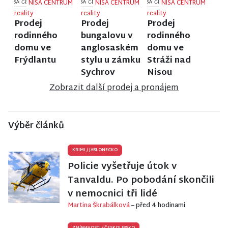
NISA CENTRUM
NISA CENTRUM
NISA CENTRUM
reality
reality
reality
Prodej
Prodej
Prodej
rodinného
bungalovu v
rodinného
domu ve
anglosaském
domu ve
Frýdlantu
stylu u zámku
Stráži nad
Sychrov
Nisou
Zobrazit další prodej a pronájem
Výběr článků
KRIMI
/
JABLONECKO
Policie vyšetřuje útok v
Tanvaldu. Po pobodání skončili
v nemocnici tři lidé
Martina Škrabálková
– před 4 hodinami