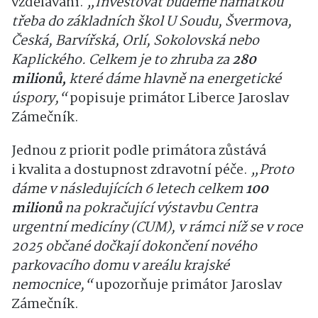
vzdělávání.
„Investovat budeme namátkou
třeba do základních škol U Soudu, Švermova,
Česká, Barvířská, Orlí, Sokolovská nebo
Kaplického. Celkem je to zhruba za
280
milionů,
které dáme hlavně na energetické
úspory,“
popisuje primátor Liberce Jaroslav
Zámečník.
Jednou z priorit podle primátora zůstává
i kvalita a dostupnost zdravotní péče.
„Proto
dáme v následujících 6 letech celkem
100
milionů
na pokračující výstavbu Centra
urgentní medicíny (CUM), v rámci níž se v roce
2025 občané dočkají dokončení nového
parkovacího domu v areálu krajské
nemocnice,“
upozorňuje primátor Jaroslav
Zámečník.