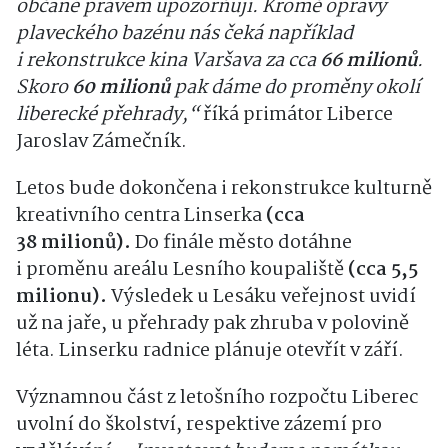
občané právem upozorňují. Kromě opravy
plaveckého bazénu nás čeká například
i rekonstrukce kina Varšava za cca
66 milionů
.
Skoro
60 milionů
pak dáme do proměny okolí
liberecké přehrady,“
říká primátor Liberce
Jaroslav Zámečník.
Letos bude dokončena i rekonstrukce kulturně
kreativního centra Linserka
(cca
38 milionů).
Do finále město dotáhne
i proměnu areálu Lesního koupaliště
(cca 5,5
milionu).
Výsledek u Lesáku veřejnost uvidí
už na jaře, u přehrady pak zhruba v polovině
léta. Linserku radnice plánuje otevřít v září.
Významnou část z letošního rozpočtu Liberec
uvolní do školství, respektive zázemí pro