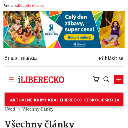
Reklama
Koupit reklamu
Přihlásit se
Čt 6. 8., Oldřiška
AKTUÁLNĚ
KRIMI
KRAJ
LIBERECKO
ČESKOLIPSKO
JABL
Úvod
Všechny články
Všechny články