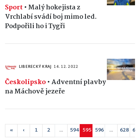
Sport
•
Malý hokejista z
Vrchlabí svádí boj mimo led.
Podpořili ho i Tygři
LIBERECKÝ KRAJ
14. 12. 2022
Českolipsko
•
Adventní plavby
na Máchově jezeře
«
‹
1
2
...
594
595
596
...
628
62