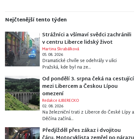
Nejčtenější tento týden
Strážníci a všímaví svědci zachránili
v centru Liberce lidský život
Martina Škrabálková
05. 08. 2026
Dramatické chvíle se odehrály v ulici
Pražská, kde byl na ze...
Od pondělí 3. srpna čeká na cestující
mezi Libercem a Českou Lípou
omezení
Redakce iLIBERECKO
02. 08. 2026
Na železniční trati z Liberce do České Lípy a
Děčína začíná...
Předjížděl přes zákaz i dvojitou
čáru. Motocyklista zemřel po nárazu