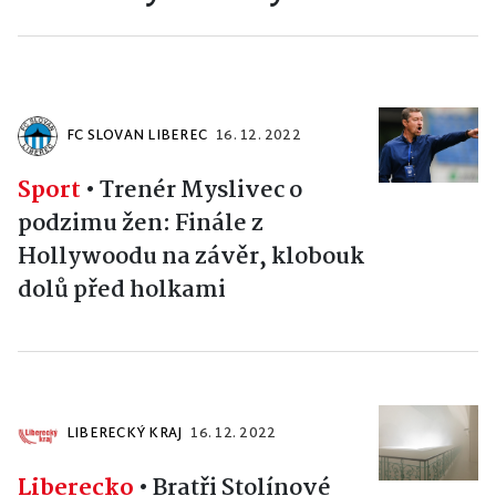
FC SLOVAN LIBEREC
16. 12. 2022
Sport
•
Trenér Myslivec o
podzimu žen: Finále z
Hollywoodu na závěr, klobouk
dolů před holkami
LIBERECKÝ KRAJ
16. 12. 2022
Liberecko
•
Bratři Stolínové