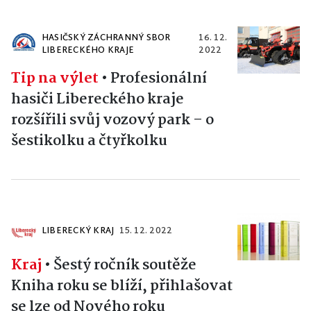
HASIČSKÝ ZÁCHRANNÝ SBOR
16. 12.
LIBERECKÉHO KRAJE
2022
Tip na výlet
•
Profesionální
hasiči Libereckého kraje
rozšířili svůj vozový park – o
šestikolku a čtyřkolku
LIBERECKÝ KRAJ
15. 12. 2022
Kraj
•
Šestý ročník soutěže
Kniha roku se blíží, přihlašovat
se lze od Nového roku