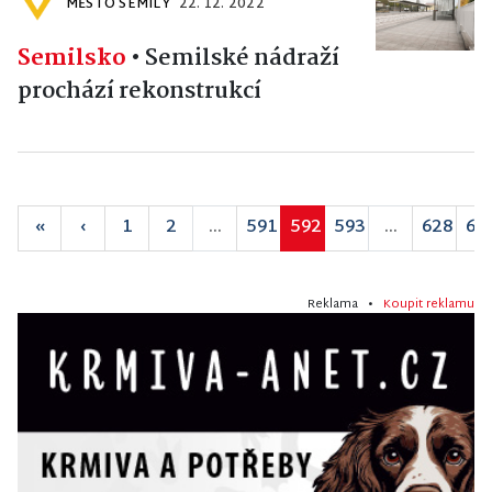
MĚSTO SEMILY
22. 12. 2022
Semilsko
•
Semilské nádraží
prochází rekonstrukcí
«
‹
1
2
...
591
592
593
...
628
62
Reklama •
Koupit reklamu