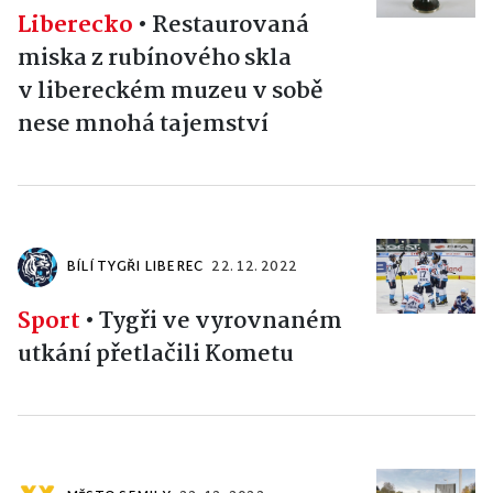
Liberecko
•
Restaurovaná
miska z rubínového skla
v libereckém muzeu v sobě
nese mnohá tajemství
BÍLÍ TYGŘI LIBEREC
22. 12. 2022
Sport
•
Tygři ve vyrovnaném
utkání přetlačili Kometu