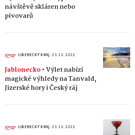
návštěvě skláren nebo
pivovarů
LIBERECKÝ KRAJ
23. 12. 2022
Jablonecko
•
Výlet nabízí
magické výhledy na Tanvald,
Jizerské hory i Český ráj
LIBERECKÝ KRAJ
23. 12. 2022