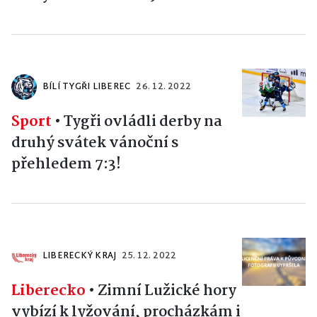
BÍLÍ TYGŘI LIBEREC
26. 12. 2022
Sport
•
Tygři ovládli derby na
druhý svátek vánoční s
přehledem 7:3!
LIBERECKÝ KRAJ
25. 12. 2022
Liberecko
•
Zimní Lužické hory
vybízí k lyžování, procházkám i