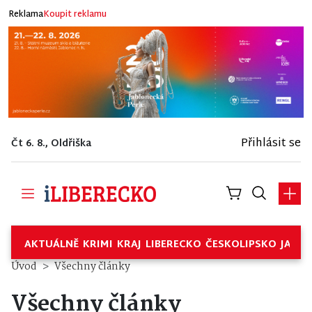
Reklama
Koupit reklamu
Přihlásit se
Čt 6. 8., Oldřiška
AKTUÁLNĚ
KRIMI
KRAJ
LIBERECKO
ČESKOLIPSKO
JABL
Úvod
Všechny články
Všechny články