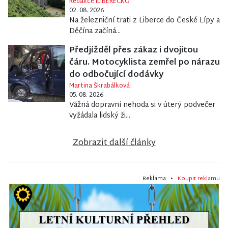
Redakce iLIBERECKO
02. 08. 2026
Na železniční trati z Liberce do České Lípy a
Děčína začíná...
Předjížděl přes zákaz i dvojitou
čáru. Motocyklista zemřel po nárazu
do odbočující dodávky
Martina Škrabálková
05. 08. 2026
Vážná dopravní nehoda si v úterý podvečer
vyžádala lidský ži...
Zobrazit další články
Reklama •
Koupit reklamu