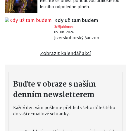
Nechte se unést pohodovou atmosférou
letního odpoledne plnéh...
Kdy už tam budem
365Jablonec
09. 08. 2026
Jizerskohorský šanzon
Zobrazit kalendář akcí
Buďte v obraze s naším
denním newsletterem
Každý den vám pošleme přehled všeho důležitého
do vaší e-mailové schránky.