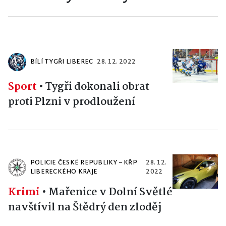
BÍLÍ TYGŘI LIBEREC
28. 12. 2022
Sport
•
Tygři dokonali obrat
proti Plzni v prodloužení
POLICIE ČESKÉ REPUBLIKY – KŘP
28. 12.
LIBERECKÉHO KRAJE
2022
Krimi
•
Mařenice v Dolní Světlé
navštívil na Štědrý den zloděj