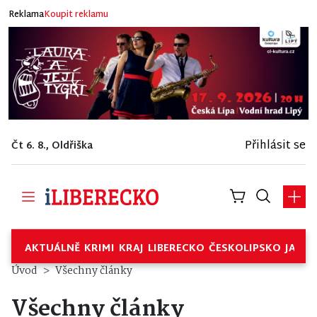
Reklama
Koupit reklamu
Přihlásit se
Čt 6. 8., Oldřiška
AKTUÁLNĚ
KRIMI
KRAJ
LIBERECKO
ČESKOLIPSKO
JABL
Úvod
Všechny články
Všechny články