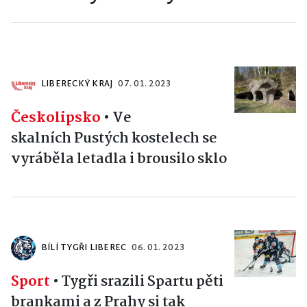
LIBERECKÝ KRAJ
07. 01. 2023
Českolipsko
•
Ve
skalních Pustých kostelech se
vyráběla letadla i brousilo sklo
BÍLÍ TYGŘI LIBEREC
06. 01. 2023
Sport
•
Tygři srazili Spartu pěti
brankami a z Prahy si tak