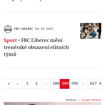
FBC LIBEREC
04. 01. 2023
Sport
•
FBC Liberec mění
trenérské obsazení elitních
týmů
«
‹
1
2
...
588
589
590
...
627
62
Reklama •
Koupit reklamu