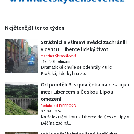
Nejčtenější tento týden
Strážníci a všímaví svědci zachránili
v centru Liberce lidský život
Martina Škrabálková
před 20 hodinami
Dramatické chvíle se odehrály v ulici
Pražská, kde byl na ze...
Od pondělí 3. srpna čeká na cestující
mezi Libercem a Českou Lípou
omezení
Redakce iLIBERECKO
02. 08. 2026
Na železniční trati z Liberce do České Lípy a
Děčína začíná...