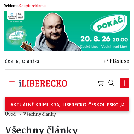
Reklama
Koupit reklamu
Přihlásit se
Čt 6. 8., Oldřiška
AKTUÁLNĚ
KRIMI
KRAJ
LIBERECKO
ČESKOLIPSKO
JABL
Úvod
Všechny články
Všechny články