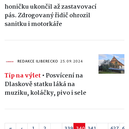
honičku ukončil až zastavovací
pás. Zdrogovaný řidič ohrozil
sanitku i motorkáře
REDAKCE ILIBERECKO
25. 09. 2024
Tip na výlet
•
Posvícení na
Dlaskově statku láká na
muziku, koláčky, pivo i sele
«
‹
1
2
...
339
340
341
...
627
62