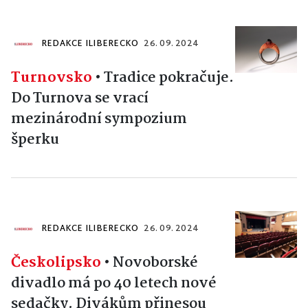
REDAKCE ILIBERECKO
26. 09. 2024
Turnovsko
•
Tradice pokračuje.
Do Turnova se vrací
mezinárodní sympozium
šperku
REDAKCE ILIBERECKO
26. 09. 2024
Českolipsko
•
Novoborské
divadlo má po 40 letech nové
sedačky. Divákům přinesou