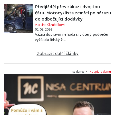
Předjížděl přes zákaz i dvojitou
čáru. Motocyklista zemřel po nárazu
do odbočující dodávky
Martina Škrabálková
05. 08. 2026
Vážná dopravní nehoda si v úterý podvečer
vyžádala lidský ži...
Zobrazit další články
Reklama •
Koupit reklamu