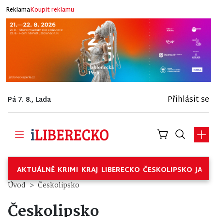
Reklama
Koupit reklamu
Přihlásit se
Pá 7. 8., Lada
AKTUÁLNĚ
KRIMI
KRAJ
LIBERECKO
ČESKOLIPSKO
JABL
Úvod
Českolipsko
Českolipsko