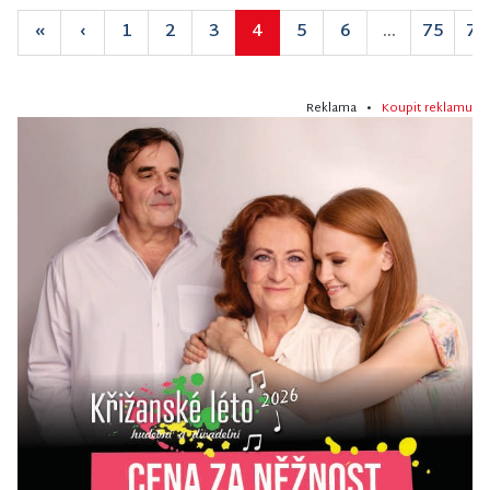
«
‹
1
2
3
4
5
6
...
75
76
Reklama •
Koupit reklamu