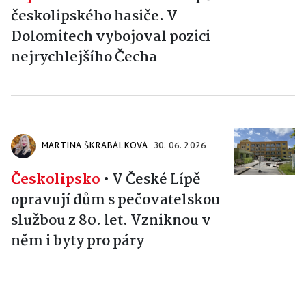
českolipského hasiče. V
Dolomitech vybojoval pozici
nejrychlejšího Čecha
MARTINA ŠKRABÁLKOVÁ
30. 06. 2026
Českolipsko
•
V České Lípě
opravují dům s pečovatelskou
službou z 80. let. Vzniknou v
něm i byty pro páry