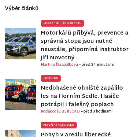
Výběr článků
SPOLEČNOST
/
ČESKOLIPSKO
Motorkářů přibývá, prevence a
správná stopa jsou nutné
neustále, připomíná instruktor
Jiří Novotný
Martina Škrabálková
– před 34 minutami
LIBERECKO
Nedohašené ohniště zapálilo
les na Horním Sedle. Hasiče
potrápil i falešný poplach
Redakce iLIBERECKO
– před 3 hodinami
AKTUÁLNĚ
/
LIBERECKO
Pohyb v areálu liberecké