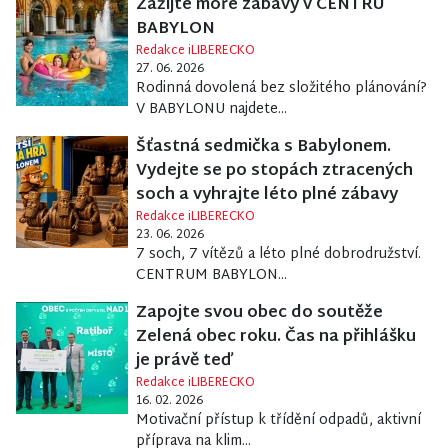
Zažijte moře zábavy v CENTRU
BABYLON
Redakce iLIBERECKO
27. 06. 2026
Rodinná dovolená bez složitého plánování?
V BABYLONU najdete...
Šťastná sedmička s Babylonem.
Vydejte se po stopách ztracených
soch a vyhrajte léto plné zábavy
Redakce iLIBERECKO
23. 06. 2026
7 soch, 7 vítězů a léto plné dobrodružství.
CENTRUM BABYLON...
Zapojte svou obec do soutěže
Zelená obec roku. Čas na přihlášku
je právě teď
Redakce iLIBERECKO
16. 02. 2026
Motivační přístup k třídění odpadů, aktivní
příprava na klim...