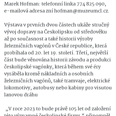
Marek Hofman: telefonní linka 774 825 090,
e-mailová adresa zní hofman@muzeumcl.cz.
Výstava v prvních dvou částech ukáže stručný
vývoj dopravy na Českolipsku od středověku
až po současnost a také historii výroby
železničních vagónů v České republice, která
probíhala od 20. let 19. století. Třetí, největší
část bude věnována historii závodu a produkci
českolipské vagónky, která během své éry
vyráběla kromě nákladních a osobních
železničních vagónů, také tramvaje, elektrické
lokomotivy, autobusy nebo kabiny pro visutou
lanovou dráhu
„V roce 2023 to bude právě 105 let od založení
této významné českolipské firmy,“ připomněl