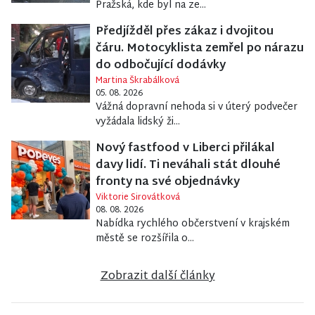
Pražská, kde byl na ze...
Předjížděl přes zákaz i dvojitou
čáru. Motocyklista zemřel po nárazu
do odbočující dodávky
Martina Škrabálková
05. 08. 2026
Vážná dopravní nehoda si v úterý podvečer
vyžádala lidský ži...
Nový fastfood v Liberci přilákal
davy lidí. Ti neváhali stát dlouhé
fronty na své objednávky
Viktorie Sirovátková
08. 08. 2026
Nabídka rychlého občerstvení v krajském
městě se rozšířila o...
Zobrazit další články