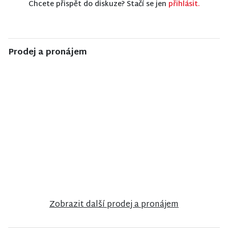
Chcete přispět do diskuze? Stačí se jen
přihlásit.
Prodej a pronájem
NISA CENTRUM
NISA CENTRUM
NISA CENTRUM
reality
reality
reality
Prodej
Prodej
Prodej
rodinného
rodinného
činžovního
domu ve
domu ve
domu v
Velkých
Stráži nad
Jablonci nad
Hamrech
Nisou
Nisou
Zobrazit další prodej a pronájem