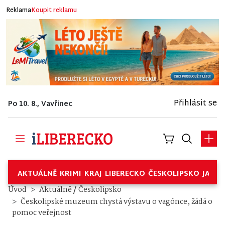
Reklama
Koupit reklamu
Přihlásit se
Po 10. 8., Vavřinec
AKTUÁLNĚ
KRIMI
KRAJ
LIBERECKO
ČESKOLIPSKO
JABL
/
Úvod
Aktuálně
Českolipsko
Českolipské muzeum chystá výstavu o vagónce, žádá o
pomoc veřejnost