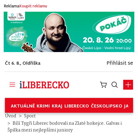
Reklama
Koupit reklamu
Přihlásit se
Čt 6. 8., Oldřiška
AKTUÁLNĚ
KRIMI
KRAJ
LIBERECKO
ČESKOLIPSKO
JABL
Úvod
Sport
Bílí Tygři Liberec bodovali na Zlaté hokejce. Galvas i
Špilka mezi nejlepšími juniory