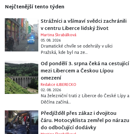
Nejčtenější tento týden
Strážníci a všímaví svědci zachránili
v centru Liberce lidský život
Martina Škrabálková
05. 08. 2026
Dramatické chvíle se odehrály v ulici
Pražská, kde byl na ze...
Od pondělí 3. srpna čeká na cestující
mezi Libercem a Českou Lípou
omezení
Redakce iLIBERECKO
02. 08. 2026
Na železniční trati z Liberce do České Lípy a
Děčína začíná...
Předjížděl přes zákaz i dvojitou
čáru. Motocyklista zemřel po nárazu
do odbočující dodávky