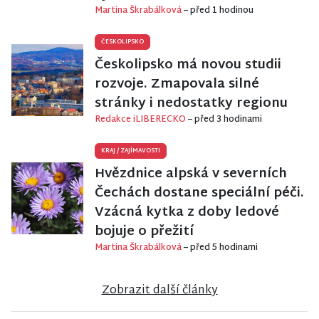
Martina Škrabálková
– před 1 hodinou
ČESKOLIPSKO
Českolipsko má novou studii
rozvoje. Zmapovala silné
stránky i nedostatky regionu
Redakce iLIBERECKO
– před 3 hodinami
KRAJ
/
ZAJÍMAVOSTI
Hvězdnice alpská v severních
Čechách dostane speciální péči.
Vzácná kytka z doby ledové
bojuje o přežití
Martina Škrabálková
– před 5 hodinami
Zobrazit další články