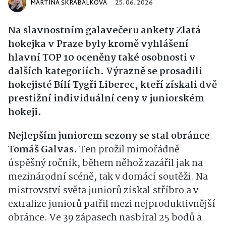
MARTINA ŠKRABÁLKOVÁ
25. 06. 2026
Na slavnostním galavečeru ankety
Zlatá
hokejka
v Praze byly kromě vyhlášení
hlavní TOP 10 oceněny také osobnosti v
dalších kategoriích. Výrazně se prosadili
hokejisté
Bílí Tygři Liberec
, kteří získali dvě
prestižní individuální ceny v juniorském
hokeji.
Nejlepším juniorem sezony se stal obránce
Tomáš Galvas.
Ten prožil mimořádně
úspěšný ročník, během něhož zazářil jak na
mezinárodní scéně, tak v domácí soutěži. Na
mistrovství světa juniorů získal stříbro a v
extralize juniorů patřil mezi nejproduktivnější
obránce. Ve 39 zápasech nasbíral 25 bodů a