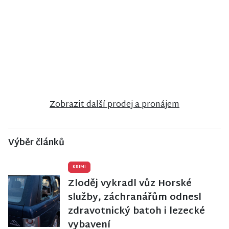
NISA CENTRUM
NISA CENTRUM
NISA CENTRUM
reality
reality
reality
Prodej
Prodej
Prodej
rodinného
rodinného
ubytovacího
domu ve
domu ve
zařízení v
Velkých
Stráži nad
Janově nad
Hamrech
Nisou
Nisou
Zobrazit další prodej a pronájem
Výběr článků
KRIMI
Zloděj vykradl vůz Horské
služby, záchranářům odnesl
zdravotnický batoh i lezecké
vybavení