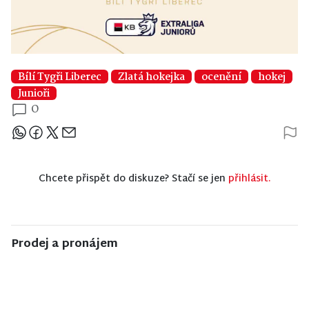
Bílí Tygři Liberec
Zlatá hokejka
ocenění
hokej
Junioři
0
Sdílejte článek
Chcete přispět do diskuze? Stačí se jen
přihlásit.
Prodej a pronájem