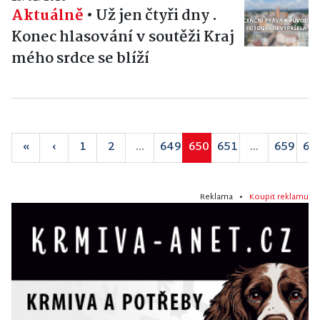
Aktuálně
•
Už jen čtyři dny .
Konec hlasování v soutěži Kraj
mého srdce se blíží
«
‹
1
2
...
649
650
651
...
659
66
Reklama •
Koupit reklamu