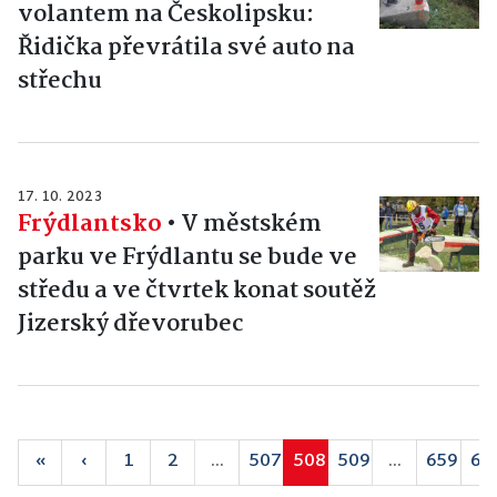
volantem na Českolipsku:
Řidička převrátila své auto na
střechu
17. 10. 2023
Frýdlantsko
•
V městském
parku ve Frýdlantu se bude ve
středu a ve čtvrtek konat soutěž
Jizerský dřevorubec
«
‹
1
2
...
507
508
509
...
659
66