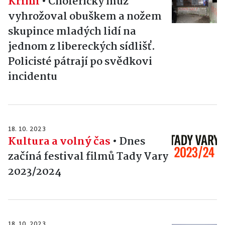
Krimi
•
Cholerický muž
vyhrožoval obuškem a nožem
skupince mladých lidí na
jednom z libereckých sídlišť.
Policisté pátrají po svědkovi
incidentu
18. 10. 2023
Kultura a volný čas
•
Dnes
začíná festival filmů Tady Vary
2023/2024
18. 10. 2023