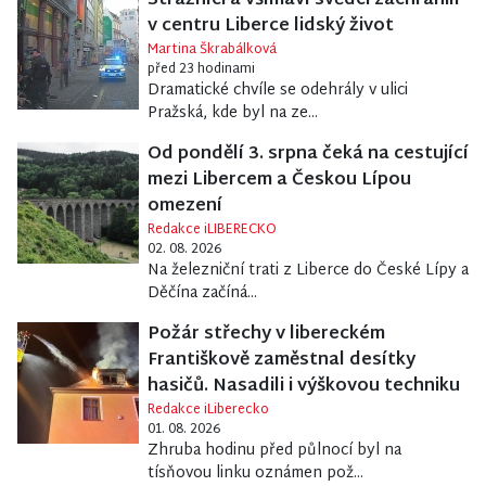
Strážníci a všímaví svědci zachránili
v centru Liberce lidský život
Martina Škrabálková
před 23 hodinami
Dramatické chvíle se odehrály v ulici
Pražská, kde byl na ze...
Od pondělí 3. srpna čeká na cestující
mezi Libercem a Českou Lípou
omezení
Redakce iLIBERECKO
02. 08. 2026
Na železniční trati z Liberce do České Lípy a
Děčína začíná...
Požár střechy v libereckém
Františkově zaměstnal desítky
hasičů. Nasadili i výškovou techniku
Redakce iLiberecko
01. 08. 2026
Zhruba hodinu před půlnocí byl na
tísňovou linku oznámen pož...