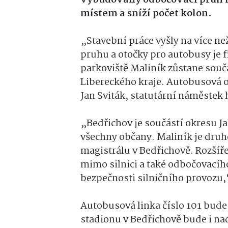
místem a sníží počet kolon.
„Stavební práce vyšly na více n
pruhu a otočky pro autobusy je 
parkoviště Maliník zůstane součá
Libereckého kraje. Autobusová o
Jan Sviták, statutární náměstek
„Bedřichov je součástí okresu Ja
všechny občany. Maliník je druh
magistrálu v Bedřichově. Rozší
mimo silnici a také odbočovacíh
bezpečnosti silničního provozu,
Autobusová linka číslo 101 bude 
stadionu v Bedřichově bude i nad