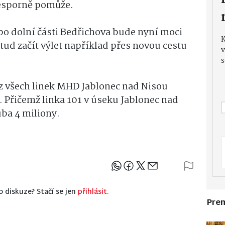
esporně pomůže.
o dolní části Bedřichova bude nyní moci
tud začít výlet například přes novou cestu
v
s
oz všech linek MHD Jablonec nad Nisou
. Přičemž linka 101 v úseku Jablonec nad
uba 4 miliony.
Sdílejte článek
o diskuze? Stačí se jen
přihlásit.
Pre