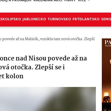
ODEJ A PRONÁJEM
KALENDÁŘ AKCÍ
FIRMY
VÍCE
ESKOLIPSKO
JABLONECKO
TURNOVSKO
FRÝDLANTSKO
SEMI
 povede až na Maliník, vznikla tam nová otočka. Zlepší
lonce nad Nisou povede až na
vá otočka. Zlepší se i
et kolon