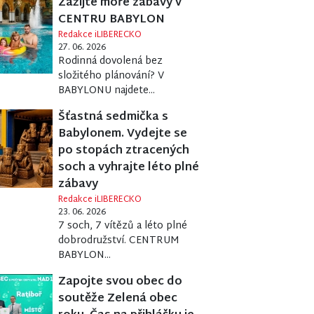
Zažijte moře zábavy v
CENTRU BABYLON
Redakce iLIBERECKO
27. 06. 2026
Rodinná dovolená bez
složitého plánování? V
BABYLONU najdete...
Šťastná sedmička s
Babylonem. Vydejte se
po stopách ztracených
soch a vyhrajte léto plné
zábavy
Redakce iLIBERECKO
23. 06. 2026
7 soch, 7 vítězů a léto plné
dobrodružství. CENTRUM
BABYLON...
Zapojte svou obec do
soutěže Zelená obec