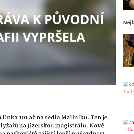
Nejb
linka 101 až na sedlo Maliníku. Ten je
yžařů na Jizerskou magistrálu. Nově
 parkoviště zajistí lepší průjezdnost