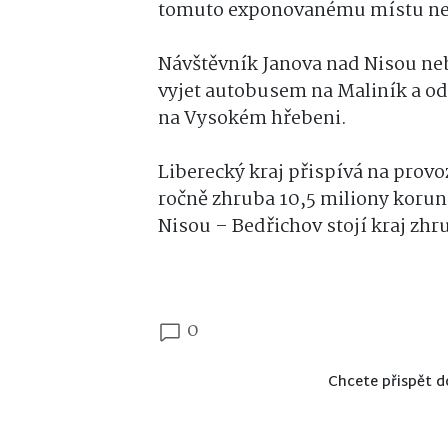
tomuto exponovanému místu n
Návštěvník Janova nad Nisou neb
vyjet autobusem na Maliník a od
na Vysokém hřebeni.
Liberecký kraj přispívá na prov
ročně zhruba 10,5 miliony korun
Nisou – Bedřichov stojí kraj zhr
0
Chcete přispět d