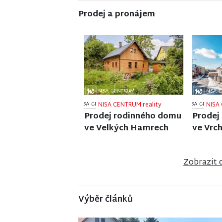
Prodej a pronájem
NISA CENTRUM reality
NISA 
Prodej činžovního domu
Prodej
v Jablonci nad Nisou
ve Strá
Zobrazit 
Výběr článků