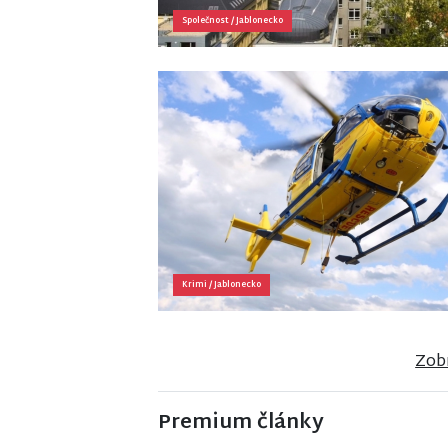
Společnost
/
Jablonecko
Krimi
/
Jablonecko
Zobr
Premium články