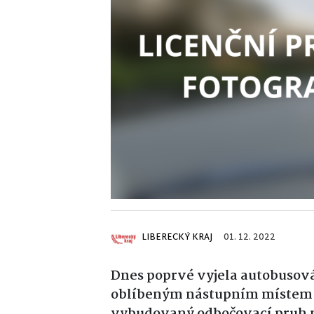
LIBERECKÝ KRAJ
01. 12. 2022
Dnes poprvé vyjela autobusová 
oblíbeným nástupním místem l
vybudovaný odbočovací pruh na