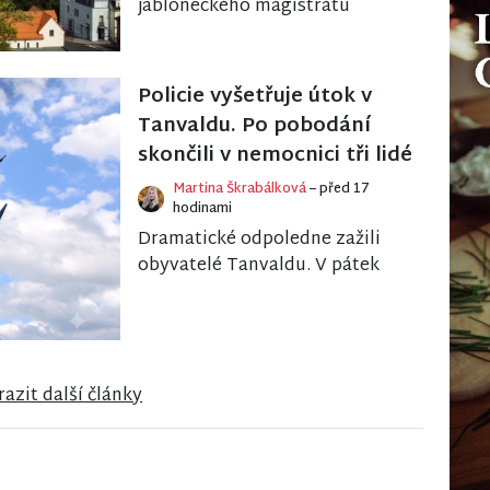
jabloneckého magistrátu
pomohlo za rok a půl své
existence najít stabilní střechu
nad hlavou 61 domácnostem v
Policie vyšetřuje útok v
k...
Tanvaldu. Po pobodání
skončili v nemocnici tři lidé
Martina Škrabálková
– před 17
hodinami
Dramatické odpoledne zažili
obyvatelé Tanvaldu. V pátek
tam došlo k závažnému
násilnému trestnému činu, při
kterém utrpěli bodná z...
azit další články