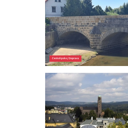
Českolipsko
/
Doprava