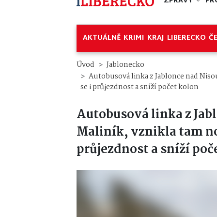
ZPRÁVY
PR
AKTUÁLNĚ
KRIMI
KRAJ
LIBERECKO
Č
Úvod
Jablonecko
Autobusová linka z Jablonce nad Nisou
se i průjezdnost a sníží počet kolon
Autobusová linka z Jab
Maliník, vznikla tam no
průjezdnost a sníží poč