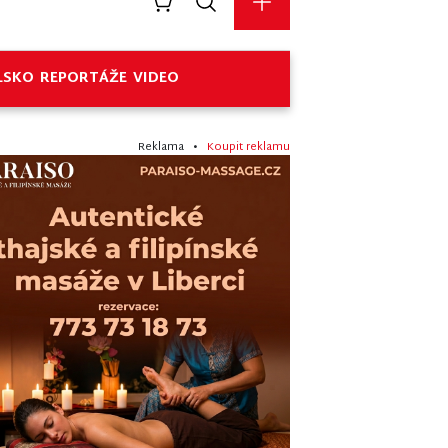
LSKO
REPORTÁŽE
VIDEO
Reklama •
Koupit reklamu