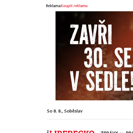
Reklama
Koupit reklamu
So 8. 8., Soběslav