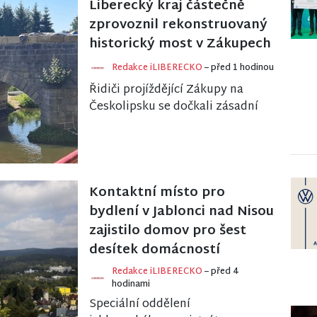
Liberecký kraj částečně
zprovoznil rekonstruovaný
historický most v Zákupech
Redakce iLIBERECKO
– před 1 hodinou
Řidiči projíždějící Zákupy na
Českolipsku se dočkali zásadní
úlevy. Historický kamenný
most na silnici II/268 se po
rozsáhlé oprav...
Kontaktní místo pro
bydlení v Jablonci nad Nisou
zajistilo domov pro šest
desítek domácností
Redakce iLIBERECKO
– před 4
hodinami
Speciální oddělení