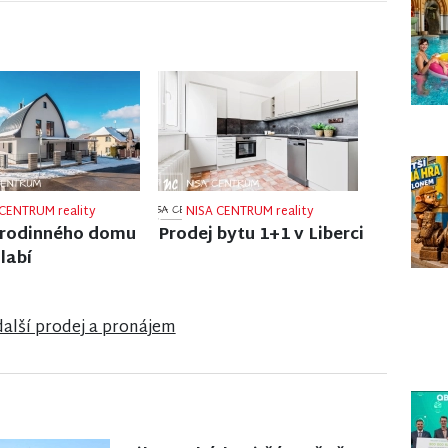
CENTRUM reality
NISA CENTRUM reality
 rodinného domu
Prodej bungalovu v
ži nad Nisou
anglosaském stylu u
zámku Sychrov
další prodej a pronájem