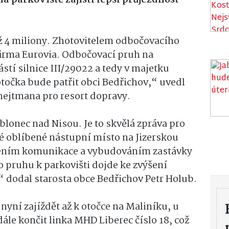
ež 4 miliony. Zhotovitelem odbočovacího
firma Eurovia. Odbočovací pruh na
stí silnice III/29022 a tedy v majetku
točka bude patřit obci Bedřichov,“ uvedl
 hejtmana pro resort dopravy.
blonec nad Nisou. Je to skvělá zpráva pro
é oblíbené nástupní místo na Jizerskou
řením komunikace a vybudováním zastávky
o pruhu k parkovišti dojde ke zvýšení
“ dodal starosta obce Bedřichov Petr Holub.
nyní zajíždět až k otočce na Maliníku, u
ále končit linka MHD Liberec číslo 18, což