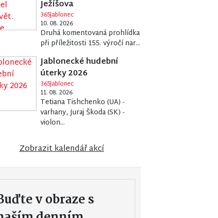
Ježíšova
365Jablonec
10. 08. 2026
Druhá komentovaná prohlídka
při příležitosti 155. výročí nar...
Jablonecké hudební
úterky 2026
365Jablonec
11. 08. 2026
Tetiana Tishchenko (UA) -
varhany, Juraj Škoda (SK) -
violon...
Zobrazit kalendář akcí
Buďte v obraze s
naším denním