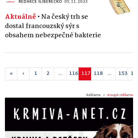
REDAKCE ILIBERECKO
05. 11. 2023
Aktuálně
•
Na český trh se
dostal francouzský sýr s
obsahem nebezpečné bakterie
«
‹
1
2
...
116
117
118
...
153
15
Reklama •
Koupit reklamu