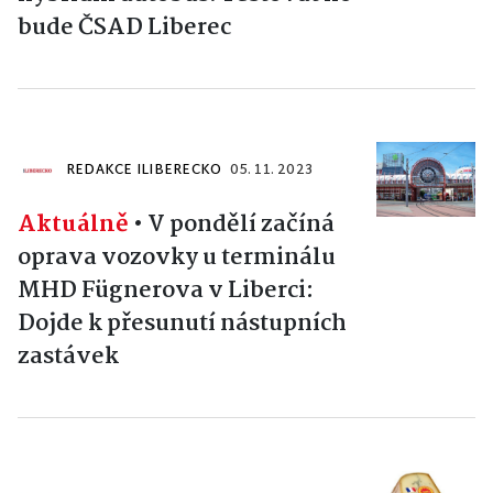
bude ČSAD Liberec
REDAKCE ILIBERECKO
05. 11. 2023
Aktuálně
•
V pondělí začíná
oprava vozovky u terminálu
MHD Fügnerova v Liberci:
Dojde k přesunutí nástupních
zastávek