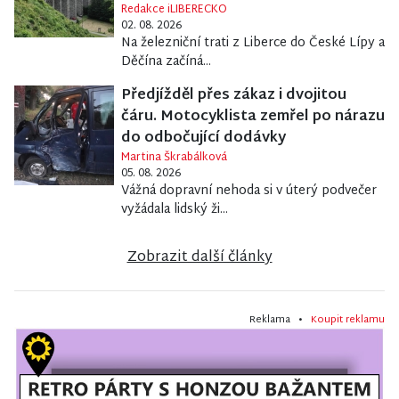
Redakce iLIBERECKO
02. 08. 2026
Na železniční trati z Liberce do České Lípy a
Děčína začíná...
Předjížděl přes zákaz i dvojitou
čáru. Motocyklista zemřel po nárazu
do odbočující dodávky
Martina Škrabálková
05. 08. 2026
Vážná dopravní nehoda si v úterý podvečer
vyžádala lidský ži...
Zobrazit další články
Reklama •
Koupit reklamu