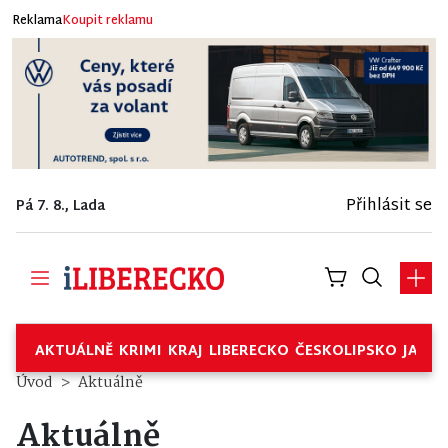
Reklama
Koupit reklamu
Přihlásit se
Pá 7. 8., Lada
AKTUÁLNĚ
KRIMI
KRAJ
LIBERECKO
ČESKOLIPSKO
JABL
Úvod
Aktuálně
Aktuálně