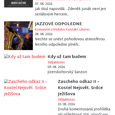
07. 08. 2026
Jak titul napovídá - Zdeněk Junák není jen
seriálovým hercem...
JAZZOVÉ ODPOLEDNE
Komunitní středisko Kontakt Liberec
08. 08. 2026
Nechte se unést pohodovou atmosférou
letního odpoledne plnéh...
Kdy už tam budem
365Jablonec
09. 08. 2026
Jizerskohorský šanzon
Zascheho odkaz II –
Kostel Nejsvět. Srdce
Ježíšova
365Jablonec
10. 08. 2026
Druhá komentovaná prohlídka
při příležitosti 155. výročí nar...