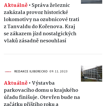
Aktuálně
•
Správa železnic
zakázala provoz historické
lokomotivy na ozubnicové trati
z Tanvaldu do Kořenova. Kraj
se zákazem jízd nostalgických
vlaků zásadně nesouhlasí
REDAKCE ILIBERECKO
09. 11. 2023
Aktuálně
•
Výstavba
parkovacího domu u krajského
úřadu finišuje. Otevřen bude na
začátku příštího roku a